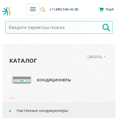
0
+7 (495) 540-42-80
руб.
Н
а
в
и
г
а
ц
и
я
Свернуть
КАТАЛОГ
КОНДИЦИОНЕРЫ
Настенные кондиционеры