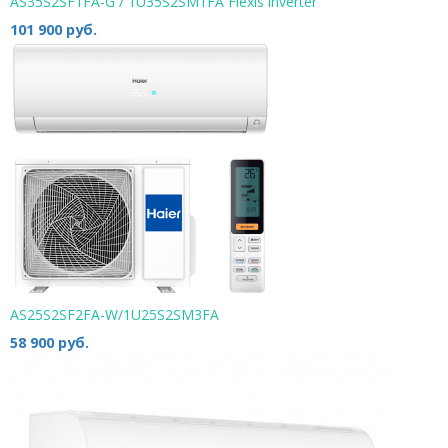
AS35S2SF1FA-G / 1U35S2SM1FA Flexis inverter
101 900 руб.
AS25S2SF2FA-W/1U25S2SM3FA
58 900 руб.