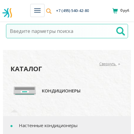
0
+7 (495) 540-42-80
руб.
Н
а
в
и
г
а
ц
и
я
Свернуть
КАТАЛОГ
КОНДИЦИОНЕРЫ
Настенные кондиционеры