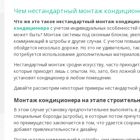
Чем нестандартный монтаж кондиционе
Что же это такое нестандартный монтаж кондицио
кондиционера
с учетом индивидуальных особенностей 
может быть? Монтаж системы под оконным блоком, увел
коммуникаций в штробы и другие случаи. С учетом повы
обойдется несколько дороже. Но это не удивительно, так
потребуется использование дополнительных материалов
Нестандартный монтаж сродни искусству, часто приходит
которые приходят лишь с опытом. Но, зато, без ложной 
установят кондиционер в любом помещении.
Давайте рассмотрим некоторые примеры нестандартной у
Монтаж кондиционера на этапе строитель
В этом случае установку предпочтительнее выполнять в 
специальные борозды (штробы), в которые потом прячутс
но преимущество заключается в том, что удается сохран
добавят привлекательности к дизайну.
После укладки коммуникаций в штробы, они сверху шпакл