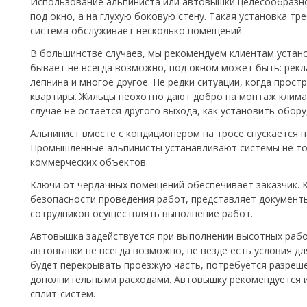
Использование альпиниста или автовышки целесообразно 
под окно, а на глухую боковую стену. Такая установка тре
система обслуживает несколько помещений.
В большинстве случаев, мы рекомендуем клиентам устано
бывает не всегда возможно, под окном может быть: рекла
лепнина и многое другое. Не редки ситуации, когда прос
квартиры. Жильцы неохотно дают добро на монтаж климат
случае не остается другого выхода, как установить обору
Альпинист вместе с кондиционером на тросе спускается 
Промышленные альпинисты устанавливают системы не тол
коммерческих объектов.
Ключи от чердачных помещений обеспечивает заказчик. 
безопасности проведения работ, представляет документ
сотрудников осуществлять выполнение работ.
Автовышка задействуется при выполнении высотных работ
автовышки не всегда возможно, не везде есть условия д
будет перекрывать проезжую часть, потребуется разреше
дополнительными расходами. Автовышку рекомендуется и
сплит-систем.