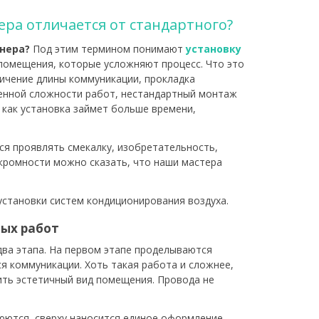
ра отличается от стандартного?
нера?
Под этим термином понимают
установку
помещения, которые усложняют процесс. Что это
ичение длины коммуникации, прокладка
шенной сложности работ, нестандартный монтаж
 как установка займет больше времени,
.
ся проявлять смекалку, изобретательность,
скромности можно сказать, что наши мастера
становки систем кондиционирования воздуха.
ных работ
два этапа. На первом этапе проделываются
я коммуникации. Хоть такая работа и сложнее,
ить эстетичный вид помещения. Провода не
юются, сверху наносится единое оформление.