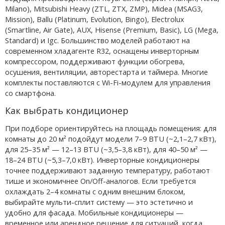
Milano), Mitsubishi Heavy (ZTL, ZTX, ZMP), Midea (MSAG3,
Mission), Ballu (Platinum, Evolution, Bingo), Electrolux
(Smartline, Air Gate), AUX, Hisense (Premium, Basic), LG (Mega,
Standard) и Igc. Большинство моделей работают на
современном хладагенте R32, оснащены инверторным
компрессором, поддерживают функции обогрева,
осушения, вентиляции, авторестарта и таймера. Многие
комплекты поставляются с Wi-Fi-модулем для управления
со смартфона.
Как выбрать кондиционер
При подборе ориентируйтесь на площадь помещения: для
комнаты до 20 м² подойдут модели 7–9 BTU (~2,1–2,7 кВт),
для 25–35 м² — 12–13 BTU (~3,5–3,8 кВт), для 40–50 м² —
18–24 BTU (~5,3–7,0 кВт). Инверторные кондиционеры
точнее поддерживают заданную температуру, работают
тише и экономичнее On/Off-аналогов. Если требуется
охлаждать 2–4 комнаты с одним внешним блоком,
выбирайте мульти-сплит систему — это эстетично и
удобно для фасада. Мобильные кондиционеры —
временное или арендное решение для ситуаций, когда