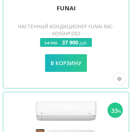
FUNAI
НАСТЕННЫЙ КОНДИЦИОНЕР FUNAI RAC-
KD55HP.D02
37 900
54 900
руб.
33
-
%