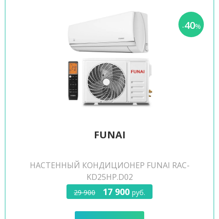
40
-
%
FUNAI
НАСТЕННЫЙ КОНДИЦИОНЕР FUNAI RAC-
KD25HP.D02
17 900
29 900
руб.