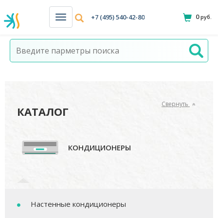
0
+7 (495) 540-42-80
руб.
Н
а
в
и
г
а
ц
и
я
Свернуть
КАТАЛОГ
КОНДИЦИОНЕРЫ
Настенные кондиционеры