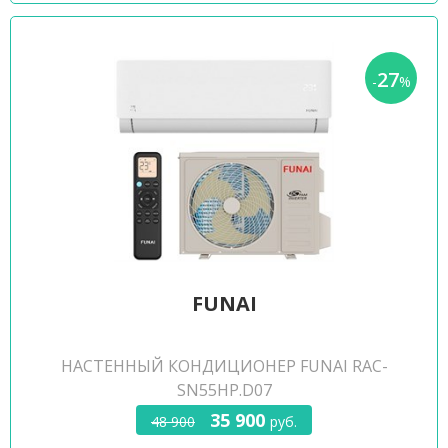
27
-
%
FUNAI
НАСТЕННЫЙ КОНДИЦИОНЕР FUNAI RAC-
SN55HP.D07
35 900
48 900
руб.