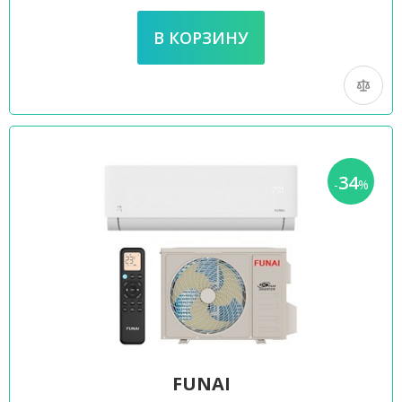
34
-
%
FUNAI