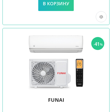
41
-
%
FUNAI