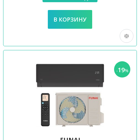
19
-
%
FUNAI