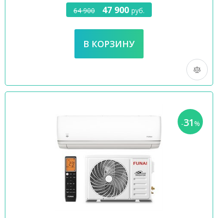
47 900
64 900
руб.
31
-
%