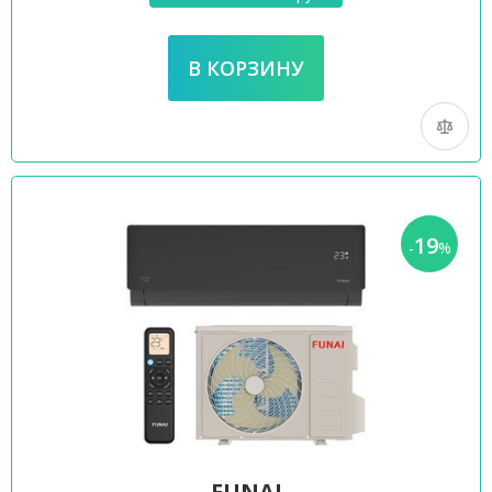
19
-
%
FUNAI