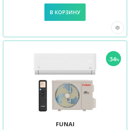
34
-
%
FUNAI