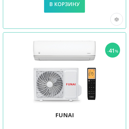
41
-
%
FUNAI