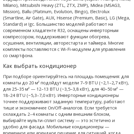
Milano), Mitsubishi Heavy (ZTL, ZTX, ZMP), Midea (MSAG3,
Mission), Ballu (Platinum, Evolution, Bingo), Electrolux
(Smartline, Air Gate), AUX, Hisense (Premium, Basic), LG (Mega,
Standard) и Igc. Большинство моделей работают на
современном хладагенте R32, оснащены инверторным
компрессором, поддерживают функции обогрева,
осушения, вентиляции, авторестарта и таймера. Многие
комплекты поставляются с Wi-Fi-модулем для управления
со смартфона.
Как выбрать кондиционер
При подборе ориентируйтесь на площадь помещения: для
комнаты до 20 м² подойдут модели 7–9 BTU (~2,1–2,7 кВт),
для 25–35 м² — 12–13 BTU (~3,5–3,8 кВт), для 40–50 м² —
18–24 BTU (~5,3–7,0 кВт). Инверторные кондиционеры
точнее поддерживают заданную температуру, работают
тише и экономичнее On/Off-аналогов. Если требуется
охлаждать 2–4 комнаты с одним внешним блоком,
выбирайте мульти-сплит систему — это эстетично и
удобно для фасада. Мобильные кондиционеры —
временное или арендное решение для ситуаций, когда