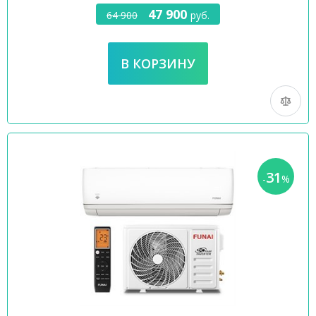
47 900
64 900
руб.
31
-
%