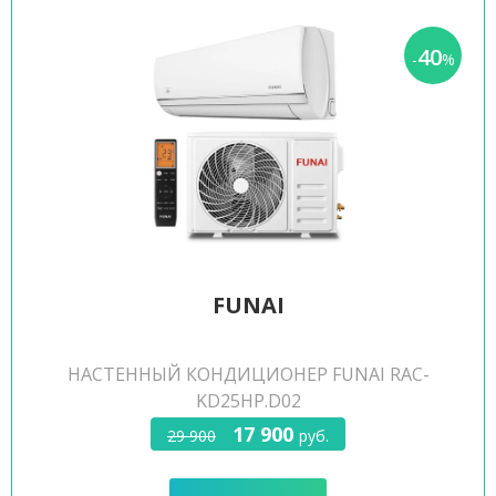
40
-
%
FUNAI
НАСТЕННЫЙ КОНДИЦИОНЕР FUNAI RAC-
KD25HP.D02
17 900
29 900
руб.