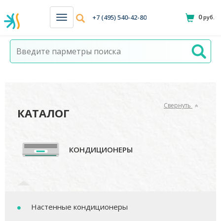
0
+7 (495) 540-42-80
руб.
Н
а
в
и
г
а
ц
и
я
Свернуть
КАТАЛОГ
КОНДИЦИОНЕРЫ
Настенные кондиционеры