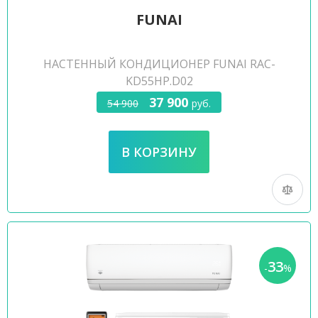
FUNAI
НАСТЕННЫЙ КОНДИЦИОНЕР FUNAI RAC-
KD55HP.D02
37 900
54 900
руб.
33
-
%