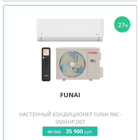
27
-
%
FUNAI
НАСТЕННЫЙ КОНДИЦИОНЕР FUNAI RAC-
SN55HP.D07
35 900
48 900
руб.