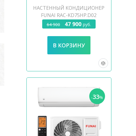
НАСТЕННЫЙ КОНДИЦИОНЕР
FUNAI RAC-KD75HP.D02
47 900
64 900
руб.
33
-
%