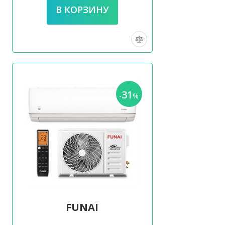
31
-
%
FUNAI