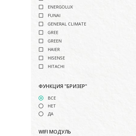
ENERGOLUX
FUNAI
GENERAL CLIMATE
GREE
GREEN
HAIER
HISENSE
HITACHI
ISHIMATSU
LANKORA
ФУНКЦИЯ "БРИЗЕР"
LG
ВСЕ
MARSA
НЕТ
MDV
ДА
MIDEA
MITSUBISHI HEAVY
WIFI МОДУЛЬ
ROYAL CLIMA