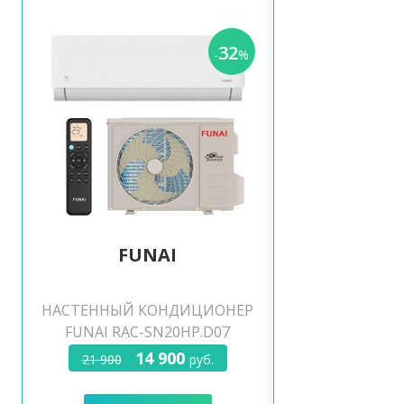
32
-
%
FUNAI
НАСТЕННЫЙ КОНДИЦИОНЕР
FUNAI RAC-SN20HP.D07
14 900
21 900
руб.