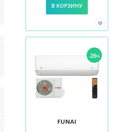
26
-
%
FUNAI