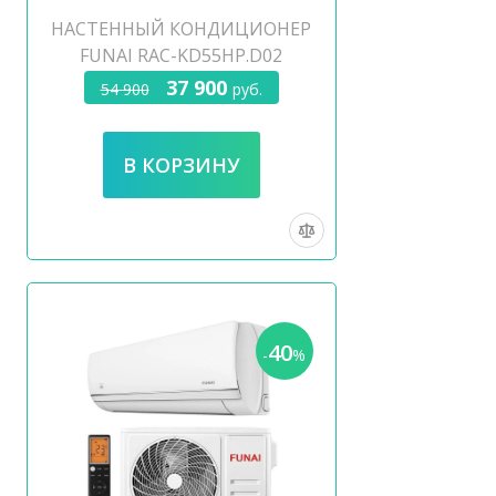
НАСТЕННЫЙ КОНДИЦИОНЕР
FUNAI RAC-KD55HP.D02
37 900
54 900
руб.
40
-
%