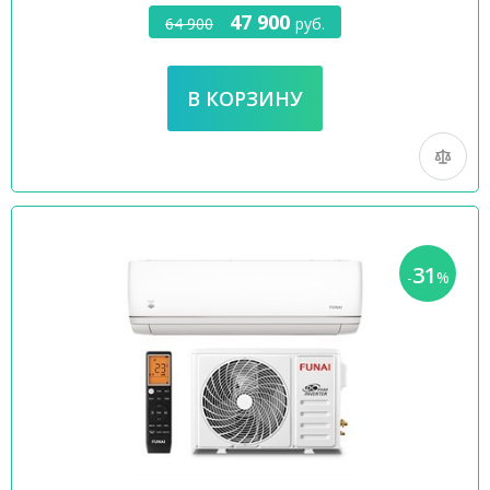
47 900
64 900
руб.
31
-
%