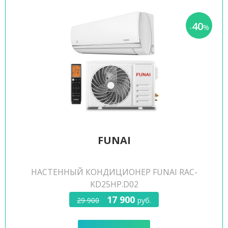
40
-
%
FUNAI
НАСТЕННЫЙ КОНДИЦИОНЕР FUNAI RAC-
KD25HP.D02
17 900
29 900
руб.