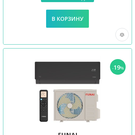
19
-
%
FUNAI