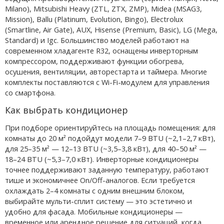
Milano), Mitsubishi Heavy (ZTL, ZTX, ZMP), Midea (MSAG3,
Mission), Ballu (Platinum, Evolution, Bingo), Electrolux
(Smartline, Air Gate), AUX, Hisense (Premium, Basic), LG (Mega,
Standard) и Igc. Большинство моделей работают на
современном хладагенте R32, оснащены инверторным
компрессором, поддерживают функции обогрева,
осушения, вентиляции, авторестарта и таймера. Многие
комплекты поставляются с Wi-Fi-модулем для управления
со смартфона.
Как выбрать кондиционер
При подборе ориентируйтесь на площадь помещения: для
комнаты до 20 м² подойдут модели 7–9 BTU (~2,1–2,7 кВт),
для 25–35 м² — 12–13 BTU (~3,5–3,8 кВт), для 40–50 м² —
18–24 BTU (~5,3–7,0 кВт). Инверторные кондиционеры
точнее поддерживают заданную температуру, работают
тише и экономичнее On/Off-аналогов. Если требуется
охлаждать 2–4 комнаты с одним внешним блоком,
выбирайте мульти-сплит систему — это эстетично и
удобно для фасада. Мобильные кондиционеры —
временное или арендное решение для ситуаций, когда