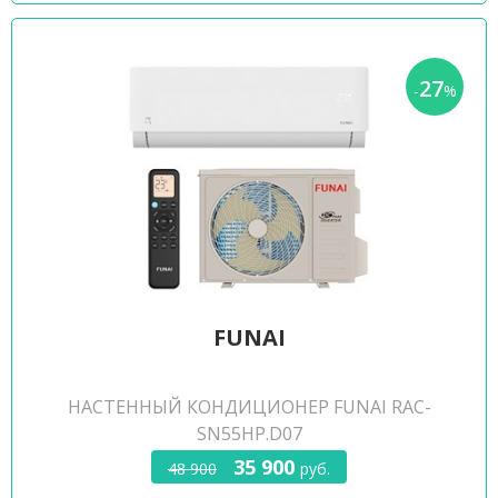
27
-
%
FUNAI
НАСТЕННЫЙ КОНДИЦИОНЕР FUNAI RAC-
SN55HP.D07
35 900
48 900
руб.