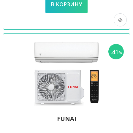
41
-
%
FUNAI