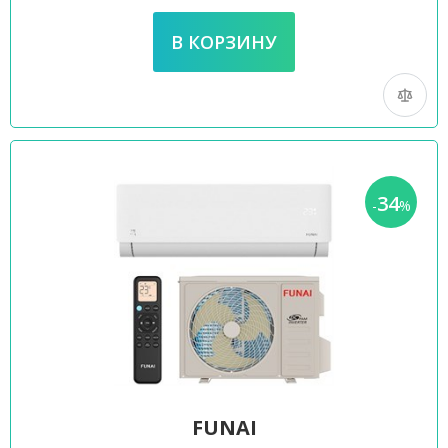
34
-
%
FUNAI