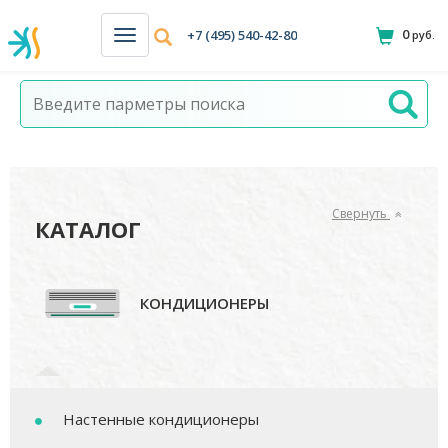
0
+7 (495) 540-42-80
руб.
Н
а
в
и
г
а
ц
и
я
Свернуть
КАТАЛОГ
КОНДИЦИОНЕРЫ
Настенные кондиционеры