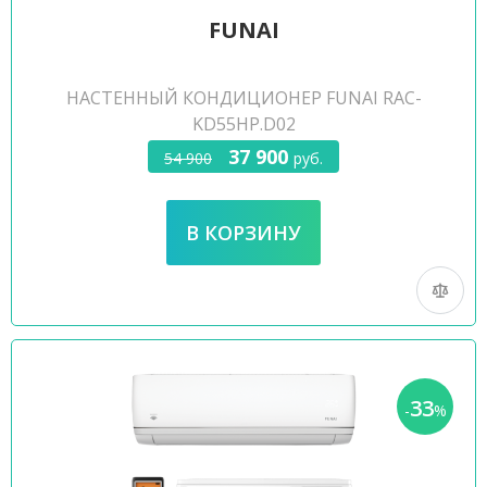
FUNAI
НАСТЕННЫЙ КОНДИЦИОНЕР FUNAI RAC-
KD55HP.D02
37 900
54 900
руб.
33
-
%