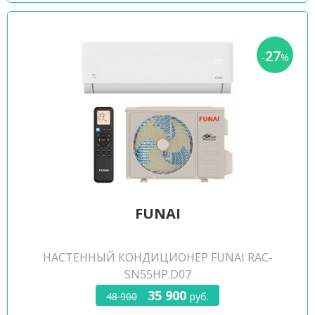
27
-
%
FUNAI
НАСТЕННЫЙ КОНДИЦИОНЕР FUNAI RAC-
SN55HP.D07
35 900
48 900
руб.