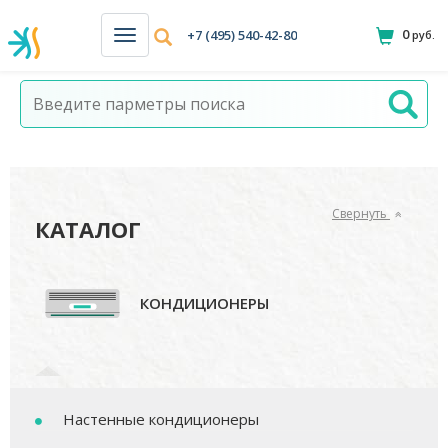
0
+7 (495) 540-42-80
руб.
Н
а
в
и
г
а
ц
и
я
Свернуть
КАТАЛОГ
КОНДИЦИОНЕРЫ
Настенные кондиционеры