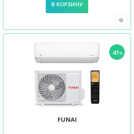
41
-
%
FUNAI