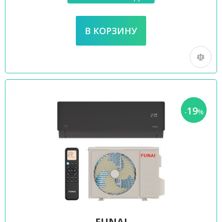
19
-
%
FUNAI