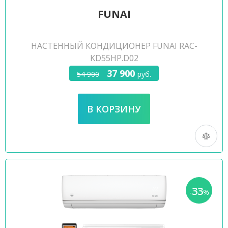
FUNAI
НАСТЕННЫЙ КОНДИЦИОНЕР FUNAI RAC-
KD55HP.D02
37 900
54 900
руб.
33
-
%