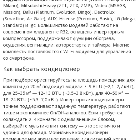
Milano), Mitsubishi Heavy (ZTL, ZTX, ZMP), Midea (MSAG3,
Mission), Ballu (Platinum, Evolution, Bingo), Electrolux
(Smartline, Air Gate), AUX, Hisense (Premium, Basic), LG (Mega,
Standard) и Igc. Большинство моделей работают на
современном хладагенте R32, оснащены инверторным
компрессором, поддерживают функции обогрева,
осушения, вентиляции, авторестарта и таймера. Многие
комплекты поставляются с Wi-Fi-модулем для управления
со смартфона.
Как выбрать кондиционер
При подборе ориентируйтесь на площадь помещения: для
комнаты до 20 м² подойдут модели 7–9 BTU (~2,1–2,7 кВт),
для 25–35 м² — 12–13 BTU (~3,5–3,8 кВт), для 40–50 м² —
18–24 BTU (~5,3–7,0 кВт). Инверторные кондиционеры
точнее поддерживают заданную температуру, работают
тише и экономичнее On/Off-аналогов. Если требуется
охлаждать 2–4 комнаты с одним внешним блоком,
выбирайте мульти-сплит систему — это эстетично и
удобно для фасада. Мобильные кондиционеры —
временное или арендное решение для ситуаций, когда