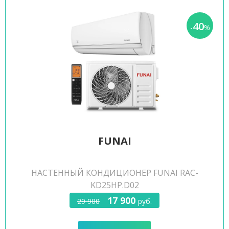
40
-
%
FUNAI
НАСТЕННЫЙ КОНДИЦИОНЕР FUNAI RAC-
KD25HP.D02
17 900
29 900
руб.