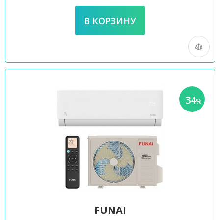
34
-
%
FUNAI