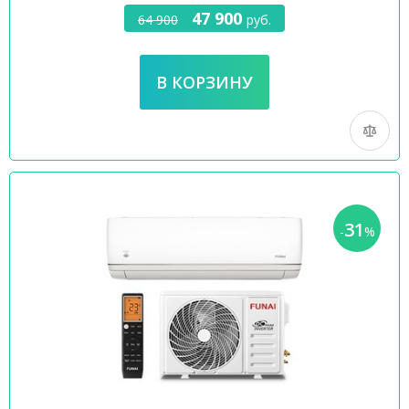
47 900
64 900
руб.
31
-
%