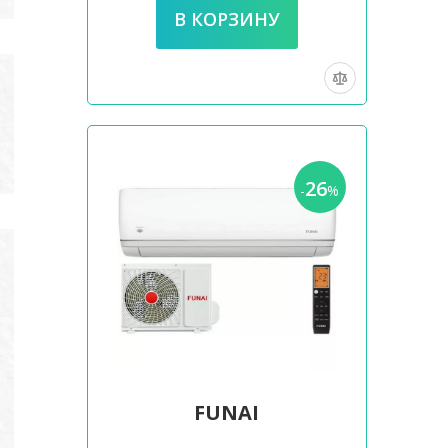
26
-
%
FUNAI