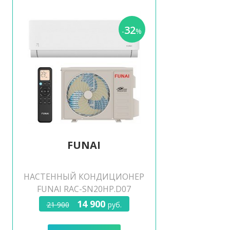
32
-
%
FUNAI
НАСТЕННЫЙ КОНДИЦИОНЕР
FUNAI RAC-SN20HP.D07
14 900
21 900
руб.