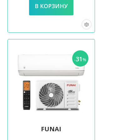
31
-
%
FUNAI