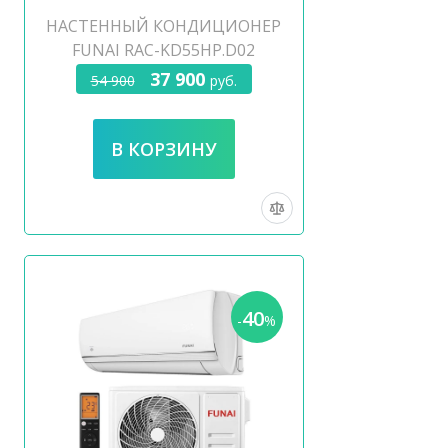
НАСТЕННЫЙ КОНДИЦИОНЕР
FUNAI RAC-KD55HP.D02
37 900
54 900
руб.
40
-
%