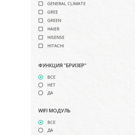
GENERAL CLIMATE
GREE
GREEN
HAIER
HISENSE
HITACHI
ISHIMATSU
LANKORA
ФУНКЦИЯ "БРИЗЕР"
LG
ВСЕ
MARSA
НЕТ
MDV
ДА
MIDEA
MITSUBISHI HEAVY
WIFI МОДУЛЬ
ROYAL CLIMA
TOSHIBA
ВСЕ
ДА