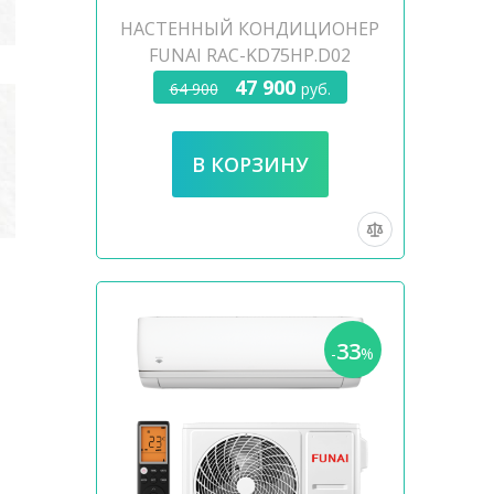
НАСТЕННЫЙ КОНДИЦИОНЕР
FUNAI RAC-KD75HP.D02
47 900
64 900
руб.
33
-
%