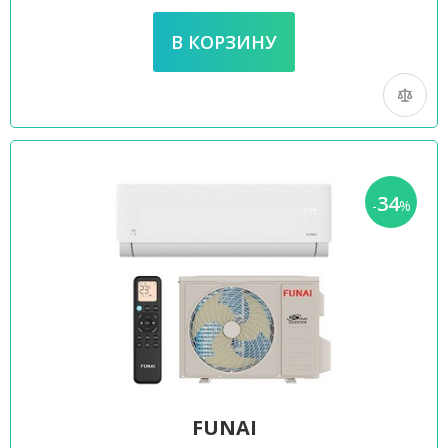
34
-
%
FUNAI