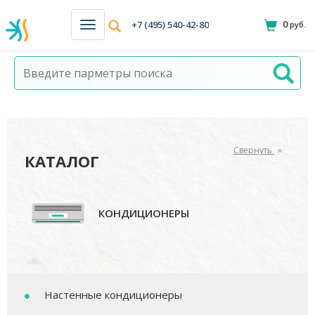
0
+7 (495) 540-42-80
руб.
Н
а
в
и
г
а
ц
и
я
Свернуть
КАТАЛОГ
КОНДИЦИОНЕРЫ
Настенные кондиционеры