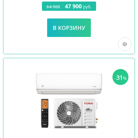
47 900
64 900
руб.
31
-
%