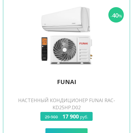
40
-
%
FUNAI
НАСТЕННЫЙ КОНДИЦИОНЕР FUNAI RAC-
KD25HP.D02
17 900
29 900
руб.