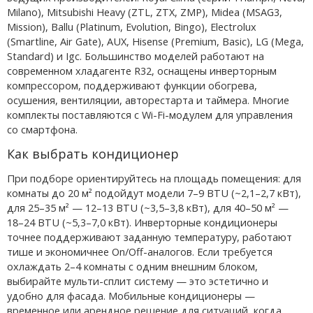
Milano), Mitsubishi Heavy (ZTL, ZTX, ZMP), Midea (MSAG3,
Mission), Ballu (Platinum, Evolution, Bingo), Electrolux
(Smartline, Air Gate), AUX, Hisense (Premium, Basic), LG (Mega,
Standard) и Igc. Большинство моделей работают на
современном хладагенте R32, оснащены инверторным
компрессором, поддерживают функции обогрева,
осушения, вентиляции, авторестарта и таймера. Многие
комплекты поставляются с Wi-Fi-модулем для управления
со смартфона.
Как выбрать кондиционер
При подборе ориентируйтесь на площадь помещения: для
комнаты до 20 м² подойдут модели 7–9 BTU (~2,1–2,7 кВт),
для 25–35 м² — 12–13 BTU (~3,5–3,8 кВт), для 40–50 м² —
18–24 BTU (~5,3–7,0 кВт). Инверторные кондиционеры
точнее поддерживают заданную температуру, работают
тише и экономичнее On/Off-аналогов. Если требуется
охлаждать 2–4 комнаты с одним внешним блоком,
выбирайте мульти-сплит систему — это эстетично и
удобно для фасада. Мобильные кондиционеры —
временное или арендное решение для ситуаций, когда