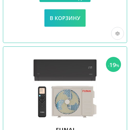
19
-
%
FUNAI