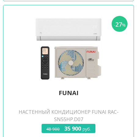
27
-
%
FUNAI
НАСТЕННЫЙ КОНДИЦИОНЕР FUNAI RAC-
SN55HP.D07
35 900
48 900
руб.