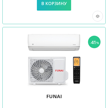
41
-
%
FUNAI