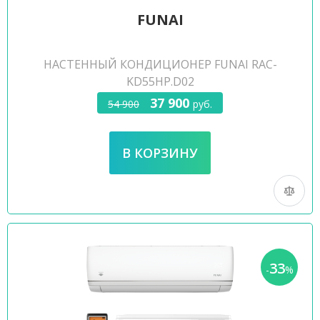
FUNAI
НАСТЕННЫЙ КОНДИЦИОНЕР FUNAI RAC-
KD55HP.D02
37 900
54 900
руб.
33
-
%