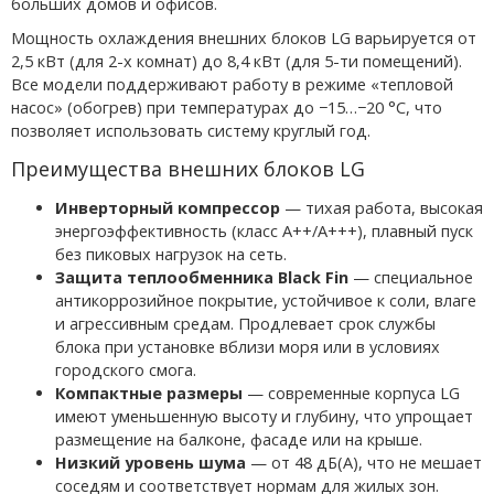
больших домов и офисов.
Мощность охлаждения внешних блоков LG варьируется от
2,5 кВт (для 2-х комнат) до 8,4 кВт (для 5-ти помещений).
Все модели поддерживают работу в режиме «тепловой
насос» (обогрев) при температурах до −15…−20 °C, что
позволяет использовать систему круглый год.
Преимущества внешних блоков LG
Инверторный компрессор
— тихая работа, высокая
энергоэффективность (класс A++/A+++), плавный пуск
без пиковых нагрузок на сеть.
Защита теплообменника Black Fin
— специальное
антикоррозийное покрытие, устойчивое к соли, влаге
и агрессивным средам. Продлевает срок службы
блока при установке вблизи моря или в условиях
городского смога.
Компактные размеры
— современные корпуса LG
имеют уменьшенную высоту и глубину, что упрощает
размещение на балконе, фасаде или на крыше.
Низкий уровень шума
— от 48 дБ(A), что не мешает
соседям и соответствует нормам для жилых зон.