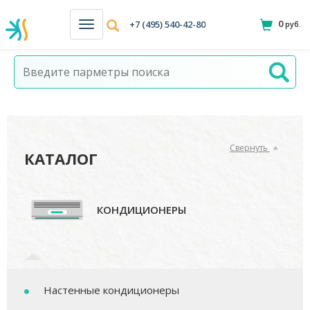
0
+7 (495) 540-42-80
руб.
Н
а
в
и
г
а
ц
и
я
Свернуть
КАТАЛОГ
КОНДИЦИОНЕРЫ
Настенные кондиционеры