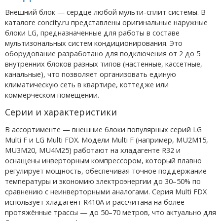
Внешний блок — сердце любой мульти-сплит системы. В
каталоге concity.ru представлены оригинальные наружные
блоки LG, предназначенные для работы в составе
мультизональных систем кондиционирования. Это
оборудование разработано для подключения от 2 до 5
внутренних блоков разных типов (настенные, кассетные,
канальные), что позволяет организовать единую
климатическую сеть в квартире, коттедже или
коммерческом помещении.
Серии и характеристики
В ассортименте — внешние блоки популярных серий LG
Multi F и LG Multi FDX. Модели Multi F (например, MU2M15,
MU3M20, MU4M25) работают на хладагенте R32 и
оснащены инверторным компрессором, который плавно
регулирует мощность, обеспечивая точное поддержание
температуры и экономию электроэнергии до 30–50% по
сравнению с неинверторными аналогами. Серия Multi FDX
использует хладагент R410A и рассчитана на более
протяжённые трассы — до 50–70 метров, что актуально для