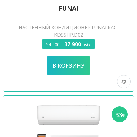
FUNAI
НАСТЕННЫЙ КОНДИЦИОНЕР FUNAI RAC-
KD55HP.D02
37 900
54 900
руб.
33
-
%