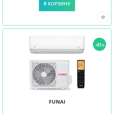
41
-
%
FUNAI