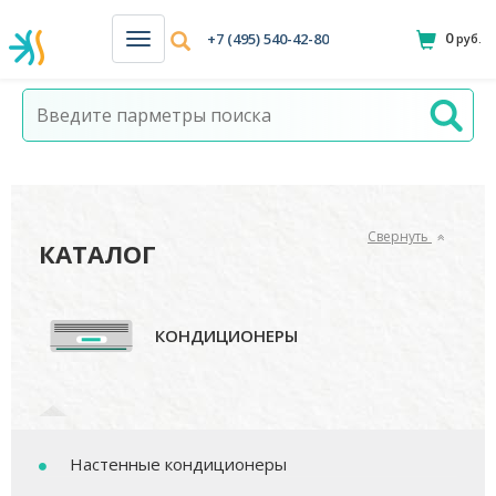
0
+7 (495) 540-42-80
руб.
Н
а
в
и
г
а
ц
и
я
Свернуть
КАТАЛОГ
КОНДИЦИОНЕРЫ
Настенные кондиционеры