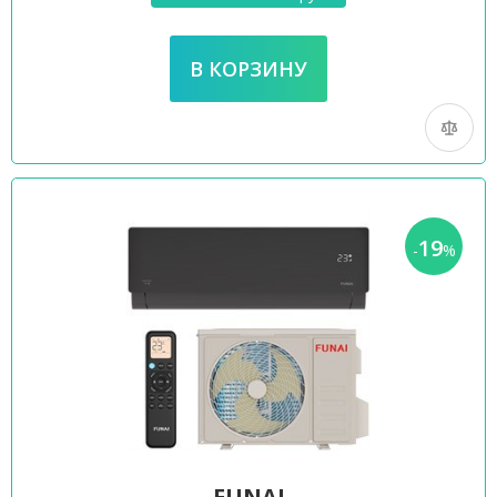
19
-
%
FUNAI