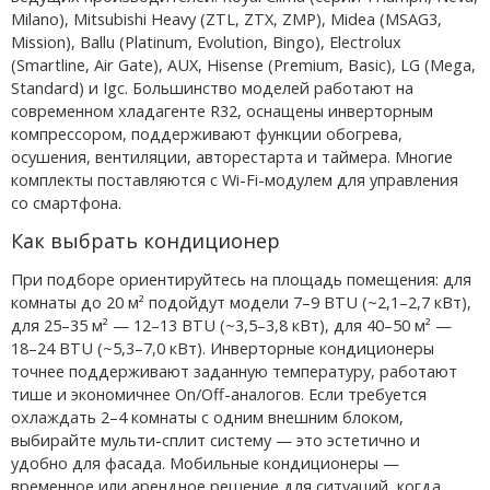
Milano), Mitsubishi Heavy (ZTL, ZTX, ZMP), Midea (MSAG3,
Mission), Ballu (Platinum, Evolution, Bingo), Electrolux
(Smartline, Air Gate), AUX, Hisense (Premium, Basic), LG (Mega,
Standard) и Igc. Большинство моделей работают на
современном хладагенте R32, оснащены инверторным
компрессором, поддерживают функции обогрева,
осушения, вентиляции, авторестарта и таймера. Многие
комплекты поставляются с Wi-Fi-модулем для управления
со смартфона.
Как выбрать кондиционер
При подборе ориентируйтесь на площадь помещения: для
комнаты до 20 м² подойдут модели 7–9 BTU (~2,1–2,7 кВт),
для 25–35 м² — 12–13 BTU (~3,5–3,8 кВт), для 40–50 м² —
18–24 BTU (~5,3–7,0 кВт). Инверторные кондиционеры
точнее поддерживают заданную температуру, работают
тише и экономичнее On/Off-аналогов. Если требуется
охлаждать 2–4 комнаты с одним внешним блоком,
выбирайте мульти-сплит систему — это эстетично и
удобно для фасада. Мобильные кондиционеры —
временное или арендное решение для ситуаций, когда