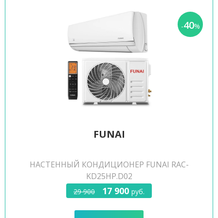
40
-
%
FUNAI
НАСТЕННЫЙ КОНДИЦИОНЕР FUNAI RAC-
KD25HP.D02
17 900
29 900
руб.