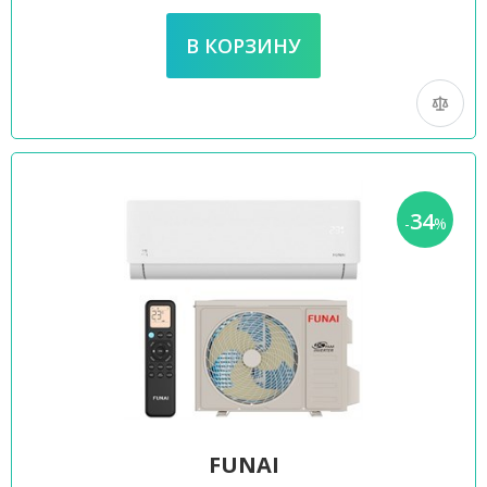
34
-
%
FUNAI