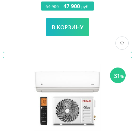
47 900
64 900
руб.
31
-
%