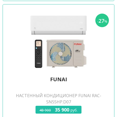
27
-
%
FUNAI
НАСТЕННЫЙ КОНДИЦИОНЕР FUNAI RAC-
SN55HP.D07
35 900
48 900
руб.