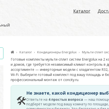
Каталог
Дост
льный
Каталог
Кондиционеры Energolux
Мульти сплит си
Готовые комплекты мульти-сплит систем Energolux на 2 
и домов, где требуется независимый климат-контроль в 
ассортименте — инверторные модели с хладагентом R32, 
Wi-Fi. Выберите готовый комплект под вашу площадь и б
профессиональный монтаж от concity.ru.
Не знаете, какой кондиционер выб
🛠
Ответьте на
4 простых вопроса
— наш помощ
подберёт модели под вашу комнату по площади,
освещённости и бюджету. Это бесплатно и без р