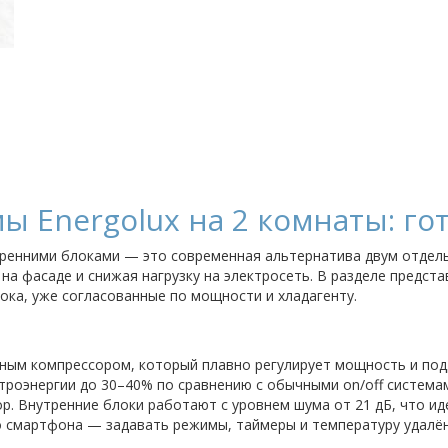
ы Energolux на 2 комнаты: г
утренними блоками — это современная альтернатива двум отде
а фасаде и снижая нагрузку на электросеть. В разделе предста
ока, уже согласованные по мощности и хладагенту.
рным компрессором, который плавно регулирует мощность и по
троэнергии до 30–40% по сравнению с обычными on/off система
р. Внутренние блоки работают с уровнем шума от 21 дБ, что ид
о смартфона — задавать режимы, таймеры и температуру удалё