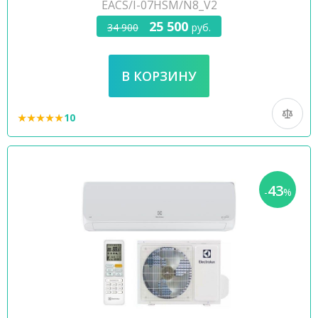
EACS/I-07HSM/N8_V2
25 500
34 900
руб.
10
43
-
%