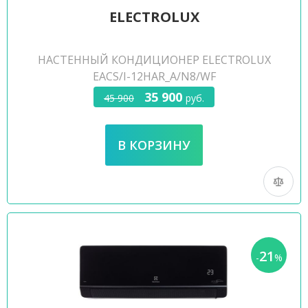
ELECTROLUX
НАСТЕННЫЙ КОНДИЦИОНЕР ELECTROLUX
EACS/I-12HAR_A/N8/WF
35 900
45 900
руб.
21
-
%