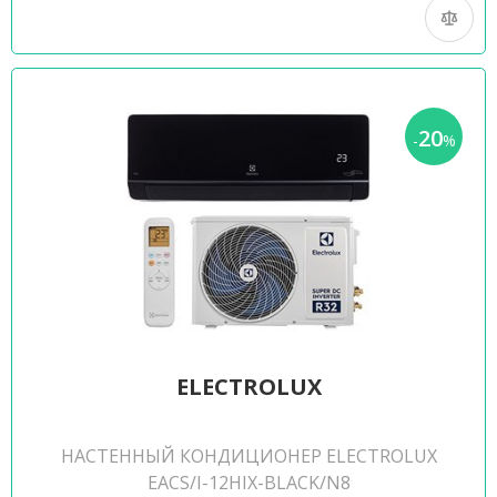
20
-
%
ELECTROLUX
НАСТЕННЫЙ КОНДИЦИОНЕР ELECTROLUX
EACS/I-12HIX-BLACK/N8