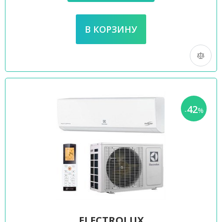
42
-
%
ELECTROLUX