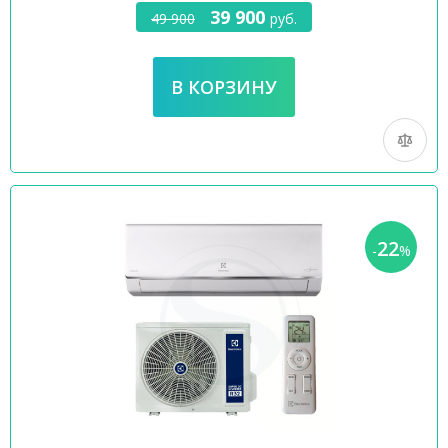
39 900
49 900
руб.
22
-
%