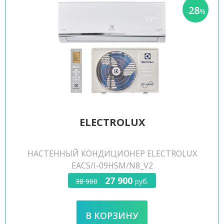
28
-
%
ELECTROLUX
НАСТЕННЫЙ КОНДИЦИОНЕР ELECTROLUX
EACS/I-09HSM/N8_V2
27 900
38 900
руб.