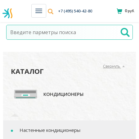
0
+7 (495) 540-42-80
руб.
Н
а
в
и
г
а
ц
и
я
Свернуть
КАТАЛОГ
КОНДИЦИОНЕРЫ
Настенные кондиционеры