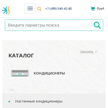
0
+7 (495) 540-42-80
руб.
Н
а
в
и
г
а
ц
и
я
Свернуть
КАТАЛОГ
КОНДИЦИОНЕРЫ
Настенные кондиционеры