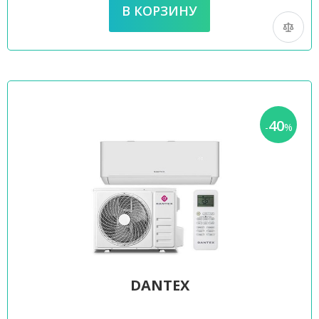
40
-
%
DANTEX