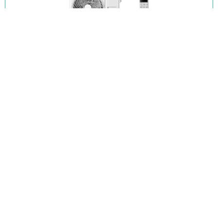
DANTEX
НАСТЕННЫЙ КОНДИЦИОНЕР DANTEX RK-
12SAT2/RK-12SAT2E
26 500
44 000
руб.