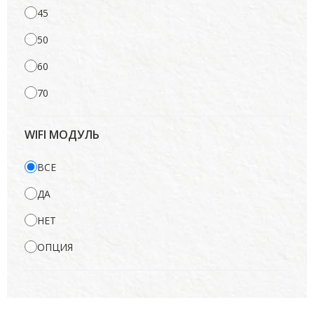
45
50
60
70
WIFI МОДУЛЬ
ВСЕ
ДА
НЕТ
ОПЦИЯ