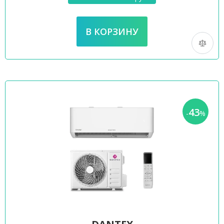
43
-
%