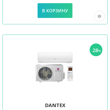
28
-
%
DANTEX