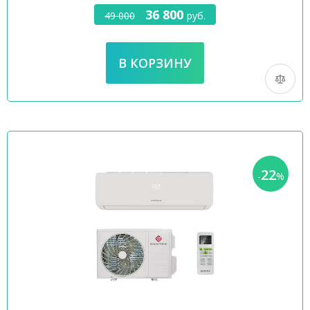
36 800
49 000
руб.
22
-
%