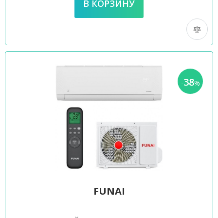
38
-
%
FUNAI