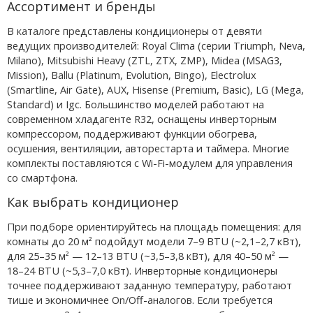
Ассортимент и бренды
В каталоге представлены кондиционеры от девяти
ведущих производителей: Royal Clima (серии Triumph, Neva,
Milano), Mitsubishi Heavy (ZTL, ZTX, ZMP), Midea (MSAG3,
Mission), Ballu (Platinum, Evolution, Bingo), Electrolux
(Smartline, Air Gate), AUX, Hisense (Premium, Basic), LG (Mega,
Standard) и Igc. Большинство моделей работают на
современном хладагенте R32, оснащены инверторным
компрессором, поддерживают функции обогрева,
осушения, вентиляции, авторестарта и таймера. Многие
комплекты поставляются с Wi-Fi-модулем для управления
со смартфона.
Как выбрать кондиционер
При подборе ориентируйтесь на площадь помещения: для
комнаты до 20 м² подойдут модели 7–9 BTU (~2,1–2,7 кВт),
для 25–35 м² — 12–13 BTU (~3,5–3,8 кВт), для 40–50 м² —
18–24 BTU (~5,3–7,0 кВт). Инверторные кондиционеры
точнее поддерживают заданную температуру, работают
тише и экономичнее On/Off-аналогов. Если требуется