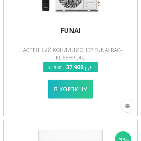
FUNAI
НАСТЕННЫЙ КОНДИЦИОНЕР FUNAI RAC-
KD55HP.D02
37 900
54 900
руб.
33
-
%