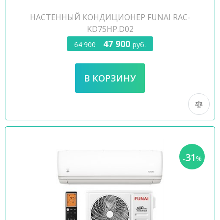
НАСТЕННЫЙ КОНДИЦИОНЕР FUNAI RAC-
KD75HP.D02
47 900
64 900
руб.
31
-
%