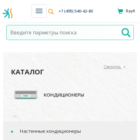
0
+7 (495) 540-42-80
руб.
Н
а
в
и
г
а
ц
и
я
Свернуть
КАТАЛОГ
КОНДИЦИОНЕРЫ
Настенные кондиционеры