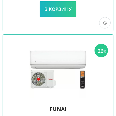
26
-
%
FUNAI