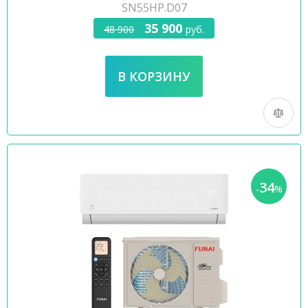
SN55HP.D07
35 900
48 900
руб.
34
-
%