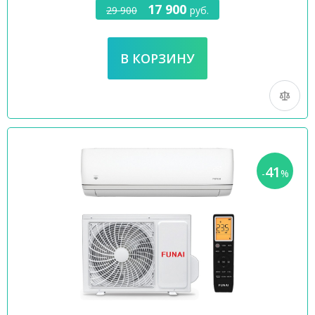
17 900
29 900
руб.
41
-
%