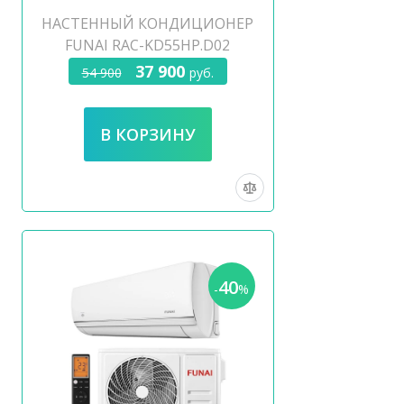
НАСТЕННЫЙ КОНДИЦИОНЕР
FUNAI RAC-KD55HP.D02
37 900
54 900
руб.
40
-
%