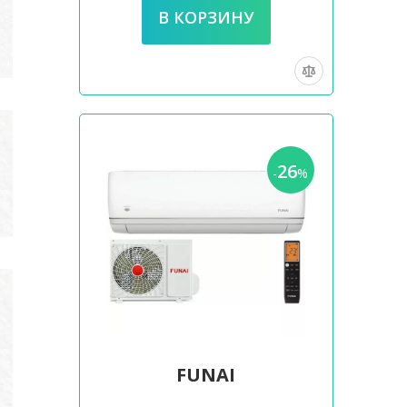
26
-
%
FUNAI