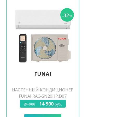
32
-
%
FUNAI
НАСТЕННЫЙ КОНДИЦИОНЕР
FUNAI RAC-SN20HP.D07
14 900
21 900
руб.