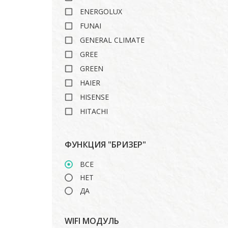
ENERGOLUX
FUNAI
GENERAL CLIMATE
GREE
GREEN
HAIER
HISENSE
HITACHI
ISHIMATSU
LANKORA
ФУНКЦИЯ "БРИЗЕР"
LG
ВСЕ
MARSA
НЕТ
MDV
ДА
MIDEA
MITSUBISHI HEAVY
WIFI МОДУЛЬ
ROYAL CLIMA