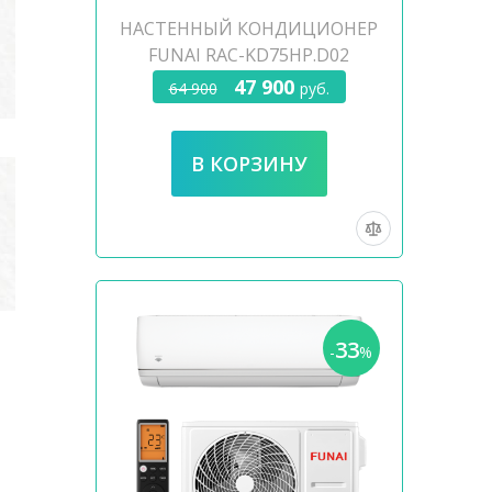
НАСТЕННЫЙ КОНДИЦИОНЕР
FUNAI RAC-KD75HP.D02
47 900
64 900
руб.
33
-
%