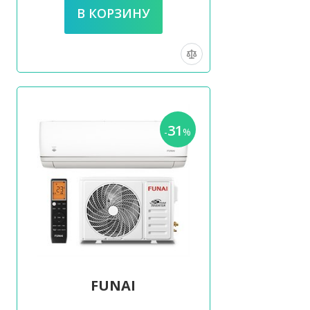
31
-
%
FUNAI