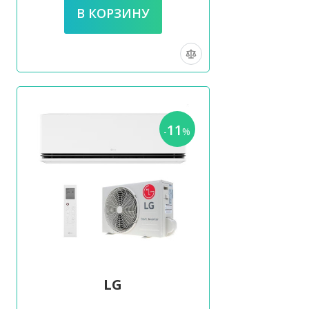
11
-
%
LG