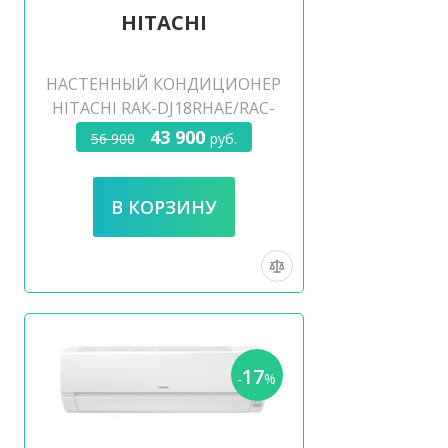
HITACHI
НАСТЕННЫЙ КОНДИЦИОНЕР
HITACHI RAK-DJ18RHAE/RAC-
DJ18WHAE
43 900
56 900
руб.
17
-
%