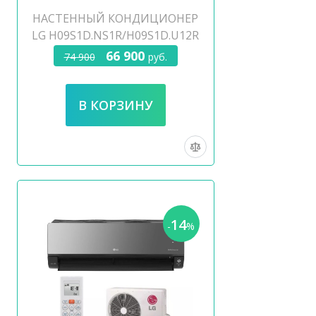
НАСТЕННЫЙ КОНДИЦИОНЕР
LG H09S1D.NS1R/H09S1D.U12R
66 900
74 900
руб.
14
-
%