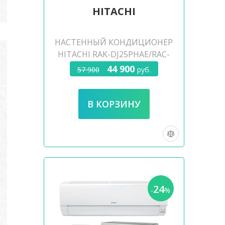
HITACHI
НАСТЕННЫЙ КОНДИЦИОНЕР
HITACHI RAK-DJ25PHAE/RAC-
DJ25PHAE
44 900
57 900
руб.
24
-
%