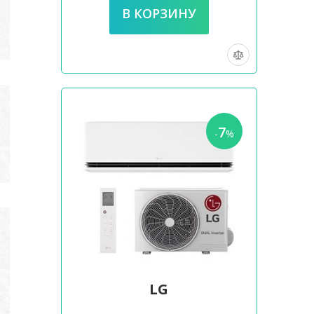
7
-
%
LG