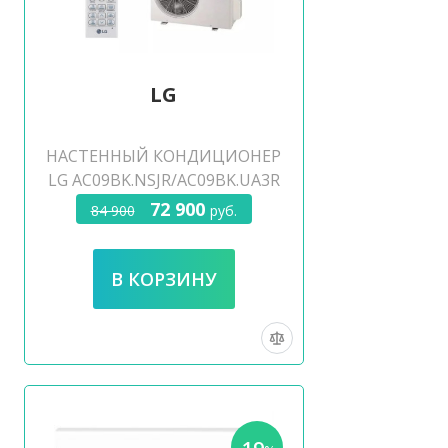
LG
НАСТЕННЫЙ КОНДИЦИОНЕР
LG AC09BK.NSJR/AC09BK.UA3R
72 900
84 900
руб.