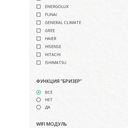
ENERGOLUX
FUNAI
GENERAL CLIMATE
GREE
HAIER
HISENSE
HITACHI
ISHIMATSU
LANKORA
LG
ФУНКЦИЯ "БРИЗЕР"
MARSA
ВСЕ
MDV
НЕТ
MIDEA
ДА
MITSUBISHI HEAVY
ROYAL CLIMA
WIFI МОДУЛЬ
TOSHIBA