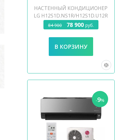
НАСТЕННЫЙ КОНДИЦИОНЕР
LG H12S1D.NS1R/H12S1D.U12R
78 900
84 900
руб.
9
-
%