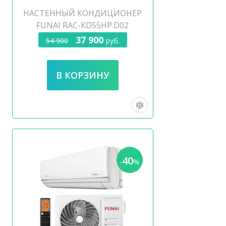
НАСТЕННЫЙ КОНДИЦИОНЕР
FUNAI RAC-KD55HP.D02
37 900
54 900
руб.
40
-
%