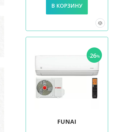
26
-
%
FUNAI