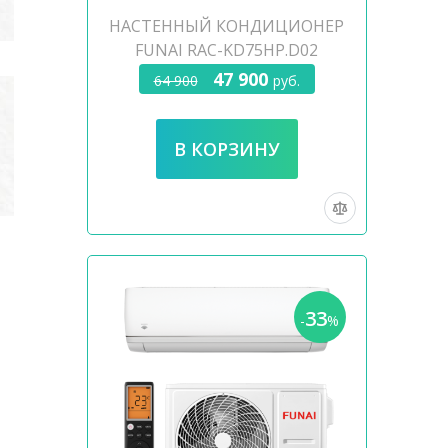
НАСТЕННЫЙ КОНДИЦИОНЕР
FUNAI RAC-KD75HP.D02
47 900
64 900
руб.
33
-
%