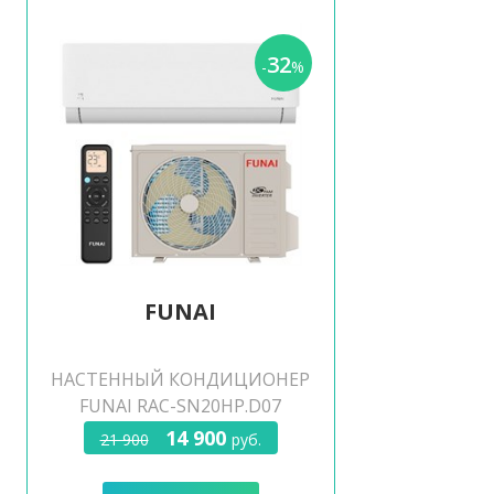
32
-
%
FUNAI
НАСТЕННЫЙ КОНДИЦИОНЕР
FUNAI RAC-SN20HP.D07
14 900
21 900
руб.