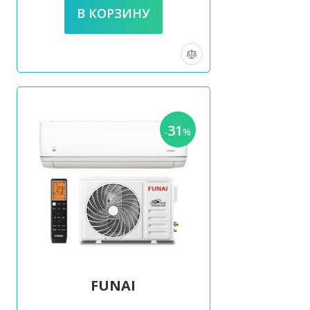
31
-
%
FUNAI