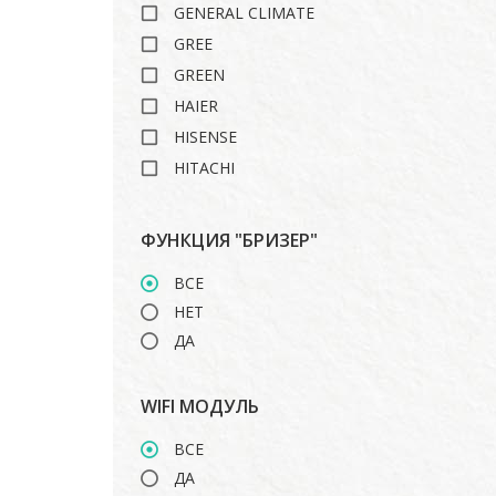
GENERAL CLIMATE
GREE
GREEN
HAIER
HISENSE
HITACHI
ISHIMATSU
LANKORA
ФУНКЦИЯ "БРИЗЕР"
LG
ВСЕ
MARSA
НЕТ
MDV
ДА
MIDEA
MITSUBISHI HEAVY
WIFI МОДУЛЬ
ROYAL CLIMA
TOSHIBA
ВСЕ
ДА