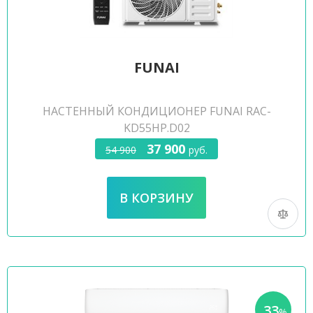
FUNAI
НАСТЕННЫЙ КОНДИЦИОНЕР FUNAI RAC-
KD55HP.D02
37 900
54 900
руб.
33
-
%