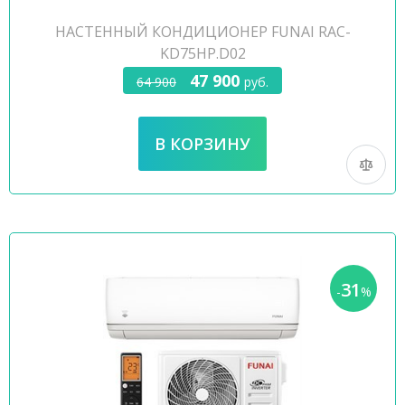
НАСТЕННЫЙ КОНДИЦИОНЕР FUNAI RAC-
KD75HP.D02
47 900
64 900
руб.
31
-
%