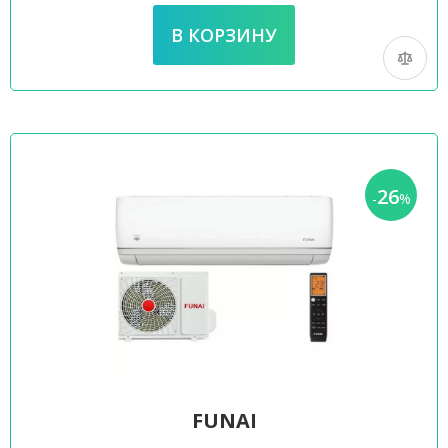
26
-
%
FUNAI