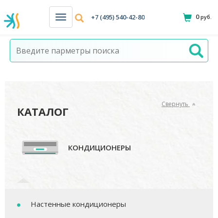
0
+7 (495) 540-42-80
руб.
Н
а
в
и
г
а
ц
и
я
Свернуть
КАТАЛОГ
КОНДИЦИОНЕРЫ
Настенные кондиционеры