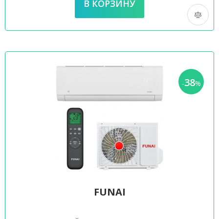
38
-
%
FUNAI