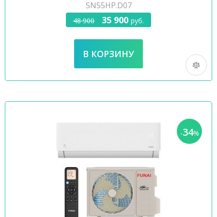
SN55HP.D07
35 900
48 900
руб.
34
-
%