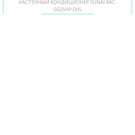
НАСТЕННЫЙ КОНДИЦИОНЕР FUNAI RAC-
SG25HP.D05
17 900
28 900
руб.
19
-
%