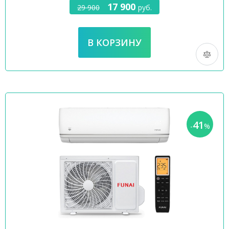
17 900
29 900
руб.
41
-
%