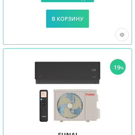
19
-
%
FUNAI