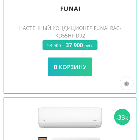
FUNAI
НАСТЕННЫЙ КОНДИЦИОНЕР FUNAI RAC-
KD55HP.D02
37 900
54 900
руб.
33
-
%