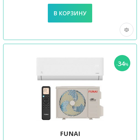
34
-
%
FUNAI