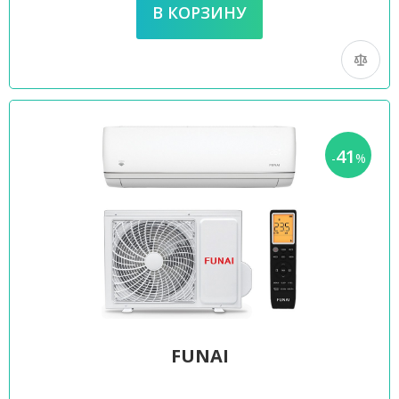
41
-
%
FUNAI