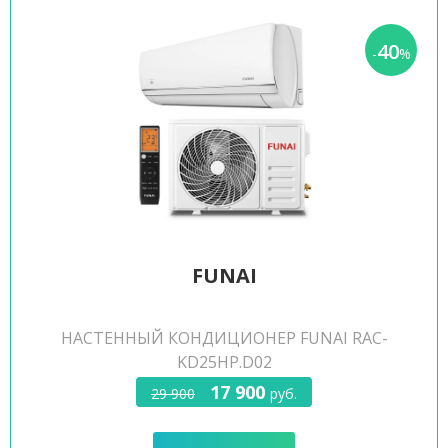
40
-
%
FUNAI
НАСТЕННЫЙ КОНДИЦИОНЕР FUNAI RAC-
KD25HP.D02
17 900
29 900
руб.