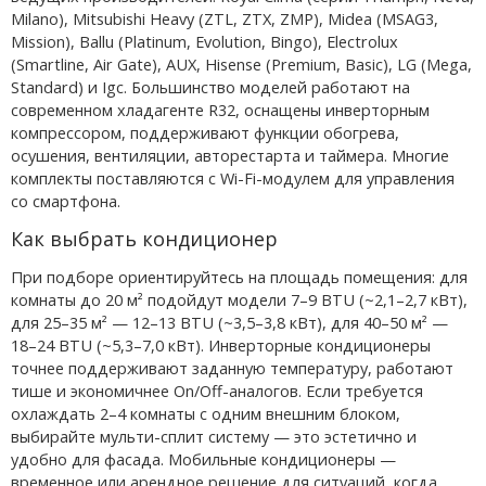
Milano), Mitsubishi Heavy (ZTL, ZTX, ZMP), Midea (MSAG3,
Mission), Ballu (Platinum, Evolution, Bingo), Electrolux
(Smartline, Air Gate), AUX, Hisense (Premium, Basic), LG (Mega,
Standard) и Igc. Большинство моделей работают на
современном хладагенте R32, оснащены инверторным
компрессором, поддерживают функции обогрева,
осушения, вентиляции, авторестарта и таймера. Многие
комплекты поставляются с Wi-Fi-модулем для управления
со смартфона.
Как выбрать кондиционер
При подборе ориентируйтесь на площадь помещения: для
комнаты до 20 м² подойдут модели 7–9 BTU (~2,1–2,7 кВт),
для 25–35 м² — 12–13 BTU (~3,5–3,8 кВт), для 40–50 м² —
18–24 BTU (~5,3–7,0 кВт). Инверторные кондиционеры
точнее поддерживают заданную температуру, работают
тише и экономичнее On/Off-аналогов. Если требуется
охлаждать 2–4 комнаты с одним внешним блоком,
выбирайте мульти-сплит систему — это эстетично и
удобно для фасада. Мобильные кондиционеры —
временное или арендное решение для ситуаций, когда