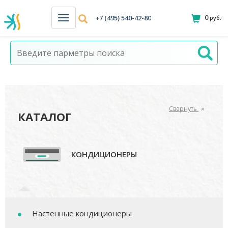
0
+7 (495) 540-42-80
руб.
Н
а
в
и
г
а
ц
и
я
Свернуть
КАТАЛОГ
КОНДИЦИОНЕРЫ
Настенные кондиционеры