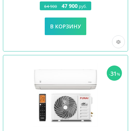
47 900
64 900
руб.
31
-
%