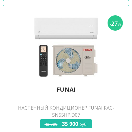
27
-
%
FUNAI
НАСТЕННЫЙ КОНДИЦИОНЕР FUNAI RAC-
SN55HP.D07
35 900
48 900
руб.