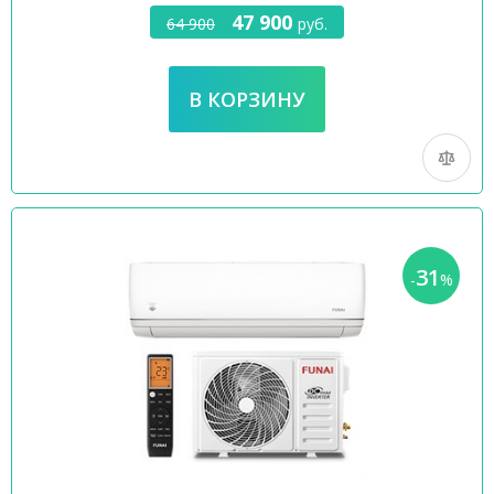
47 900
64 900
руб.
31
-
%