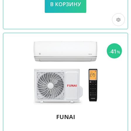
41
-
%
FUNAI