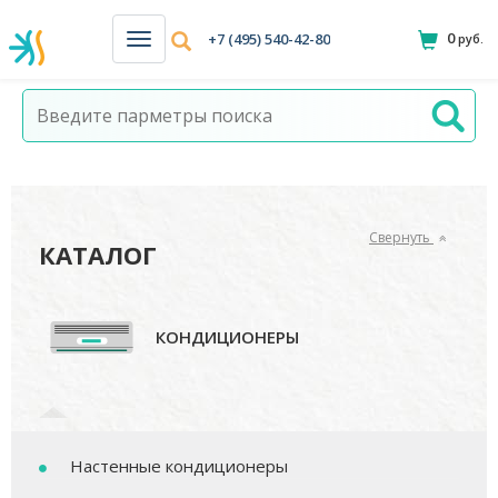
0
+7 (495) 540-42-80
руб.
Н
а
в
и
г
а
ц
и
я
Свернуть
КАТАЛОГ
КОНДИЦИОНЕРЫ
Настенные кондиционеры