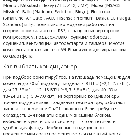
Milano), Mitsubishi Heavy (ZTL, ZTX, ZMP), Midea (MSAG3,
Mission), Ballu (Platinum, Evolution, Bingo), Electrolux
(Smartline, Air Gate), AUX, Hisense (Premium, Basic), LG (Mega,
Standard) и Igc. Большинство моделей работают на
современном хладагенте R32, оснащены инверторным
компрессором, поддерживают функции обогрева,
осушения, вентиляции, авторестарта и таймера. Многие
комплекты поставляются с Wi-Fi-модулем для управления
со смартфона.
Как выбрать кондиционер
При подборе ориентируйтесь на площадь помещения: для
комнаты до 20 м² подойдут модели 7–9 BTU (~2,1–2,7 кВт),
для 25–35 м² — 12–13 BTU (~3,5–3,8 кВт), для 40–50 м² —
18–24 BTU (~5,3–7,0 кВт). Инверторные кондиционеры
точнее поддерживают заданную температуру, работают
тише и экономичнее On/Off-аналогов. Если требуется
охлаждать 2–4 комнаты с одним внешним блоком,
выбирайте мульти-сплит систему — это эстетично и
удобно для фасада. Мобильные кондиционеры —
временное или арендное решение для ситуаций, когда