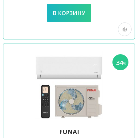
34
-
%
FUNAI