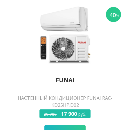
40
-
%
FUNAI
НАСТЕННЫЙ КОНДИЦИОНЕР FUNAI RAC-
KD25HP.D02
17 900
29 900
руб.