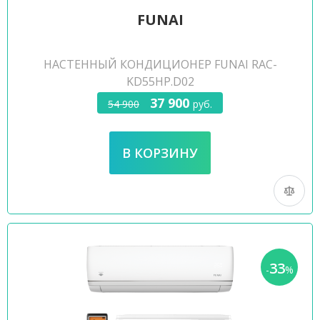
FUNAI
НАСТЕННЫЙ КОНДИЦИОНЕР FUNAI RAC-
KD55HP.D02
37 900
54 900
руб.
33
-
%