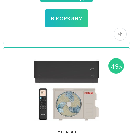
19
-
%
FUNAI