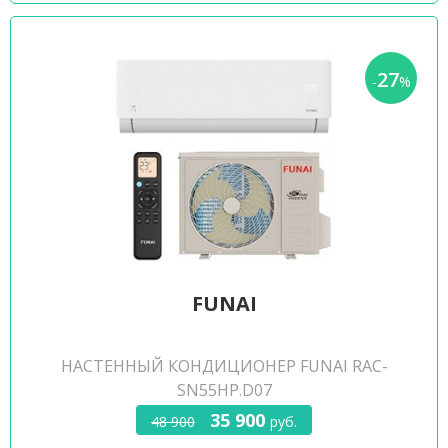
27
-
%
FUNAI
НАСТЕННЫЙ КОНДИЦИОНЕР FUNAI RAC-
SN55HP.D07
35 900
48 900
руб.