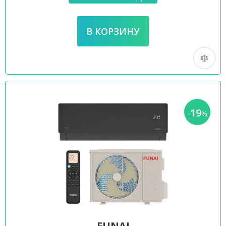
19
-
%
FUNAI