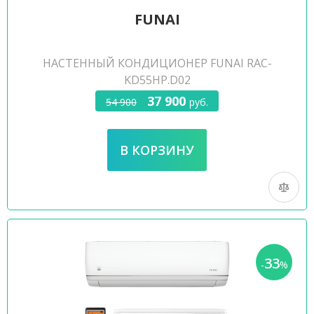
FUNAI
НАСТЕННЫЙ КОНДИЦИОНЕР FUNAI RAC-
KD55HP.D02
37 900
54 900
руб.
33
-
%