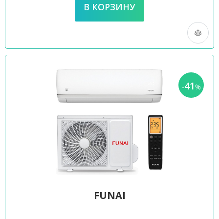
41
-
%
FUNAI