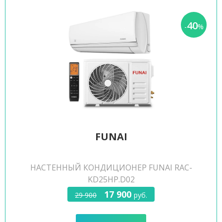
40
-
%
FUNAI
НАСТЕННЫЙ КОНДИЦИОНЕР FUNAI RAC-
KD25HP.D02
17 900
29 900
руб.