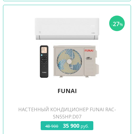
27
-
%
FUNAI
НАСТЕННЫЙ КОНДИЦИОНЕР FUNAI RAC-
SN55HP.D07
35 900
48 900
руб.