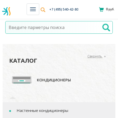
0
+7 (495) 540-42-80
руб.
Н
а
в
и
г
а
ц
и
я
Свернуть
КАТАЛОГ
КОНДИЦИОНЕРЫ
Настенные кондиционеры