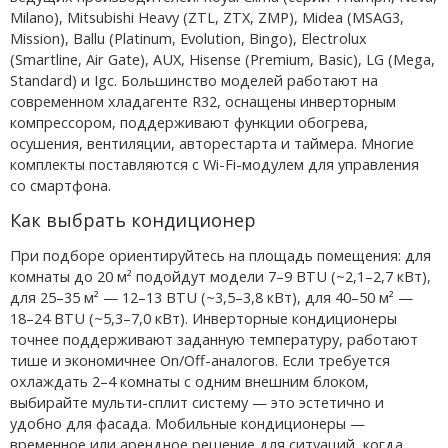
Milano), Mitsubishi Heavy (ZTL, ZTX, ZMP), Midea (MSAG3,
Mission), Ballu (Platinum, Evolution, Bingo), Electrolux
(Smartline, Air Gate), AUX, Hisense (Premium, Basic), LG (Mega,
Standard) и Igc. Большинство моделей работают на
современном хладагенте R32, оснащены инверторным
компрессором, поддерживают функции обогрева,
осушения, вентиляции, авторестарта и таймера. Многие
комплекты поставляются с Wi-Fi-модулем для управления
со смартфона.
Как выбрать кондиционер
При подборе ориентируйтесь на площадь помещения: для
комнаты до 20 м² подойдут модели 7–9 BTU (~2,1–2,7 кВт),
для 25–35 м² — 12–13 BTU (~3,5–3,8 кВт), для 40–50 м² —
18–24 BTU (~5,3–7,0 кВт). Инверторные кондиционеры
точнее поддерживают заданную температуру, работают
тише и экономичнее On/Off-аналогов. Если требуется
охлаждать 2–4 комнаты с одним внешним блоком,
выбирайте мульти-сплит систему — это эстетично и
удобно для фасада. Мобильные кондиционеры —
временное или арендное решение для ситуаций, когда