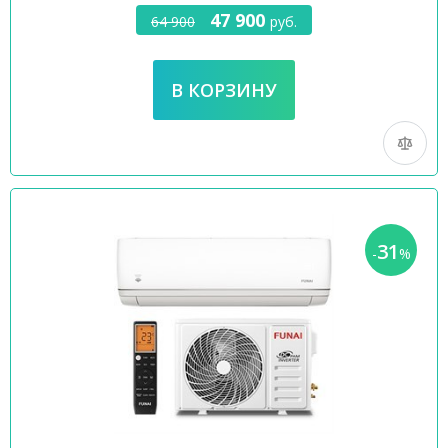
47 900
64 900
руб.
31
-
%