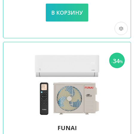
34
-
%
FUNAI