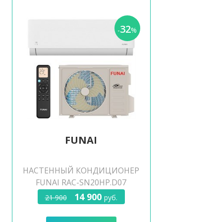
32
-
%
FUNAI
НАСТЕННЫЙ КОНДИЦИОНЕР
FUNAI RAC-SN20HP.D07
14 900
21 900
руб.