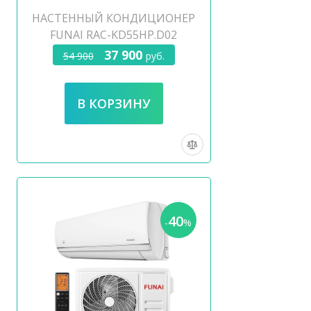
НАСТЕННЫЙ КОНДИЦИОНЕР
FUNAI RAC-KD55HP.D02
37 900
54 900
руб.
40
-
%