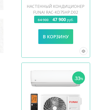
НАСТЕННЫЙ КОНДИЦИОНЕР
FUNAI RAC-KD75HP.D02
47 900
64 900
руб.
33
-
%