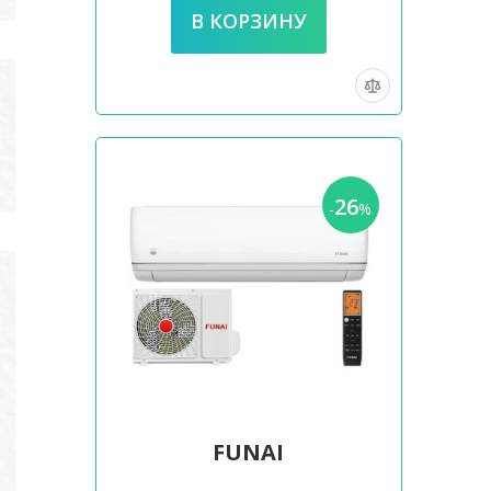
26
-
%
FUNAI