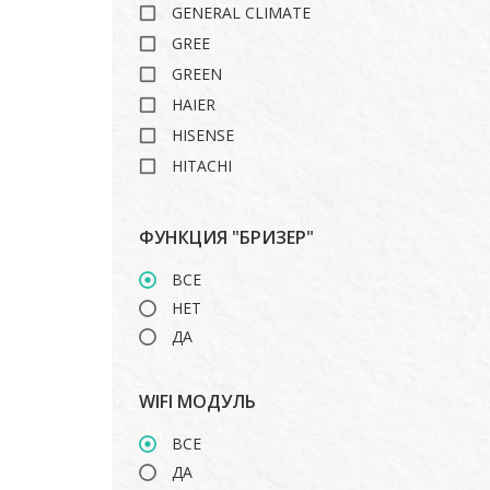
GENERAL CLIMATE
GREE
GREEN
HAIER
HISENSE
HITACHI
ISHIMATSU
LANKORA
ФУНКЦИЯ "БРИЗЕР"
LG
ВСЕ
MARSA
НЕТ
MDV
ДА
MIDEA
MITSUBISHI HEAVY
WIFI МОДУЛЬ
ROYAL CLIMA
TOSHIBA
ВСЕ
ДА