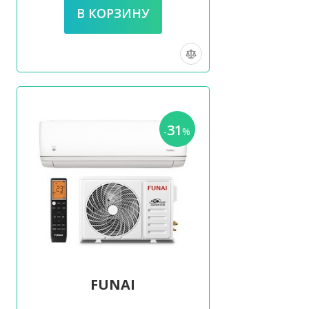
31
-
%
FUNAI