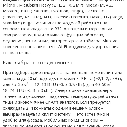
Milano), Mitsubishi Heavy (ZTL, ZTX, ZMP), Midea (MSAG3,
Mission), Ballu (Platinum, Evolution, Bingo), Electrolux
(Smartline, Air Gate), AUX, Hisense (Premium, Basic), LG (Mega,
Standard) и Igc. Большинство моделей работают на
современном хладагенте R32, оснащены инверторным
компрессором, поддерживают функции обогрева,
осушения, вентиляции, авторестарта и таймера. Многие
комплекты поставляются с Wi-Fi-модулем для управления
со смартфона.
Как выбрать кондиционер
При подборе ориентируйтесь на площадь помещения: для
комнаты до 20 м² подойдут модели 7–9 BTU (~2,1–2,7 кВт),
для 25–35 м² — 12–13 BTU (~3,5–3,8 кВт), для 40–50 м² —
18–24 BTU (~5,3–7,0 кВт). Инверторные кондиционеры
точнее поддерживают заданную температуру, работают
тише и экономичнее On/Off-аналогов. Если требуется
охлаждать 2–4 комнаты с одним внешним блоком,
выбирайте мульти-сплит систему — это эстетично и
удобно для фасада. Мобильные кондиционеры —
временное или арендное решение для ситуаций, когда