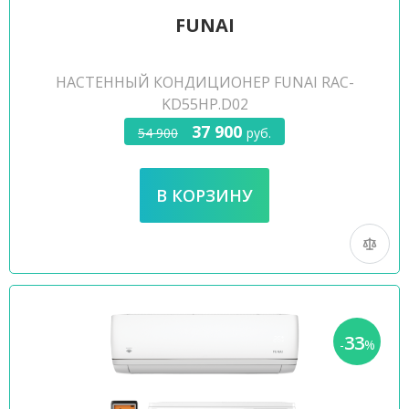
FUNAI
НАСТЕННЫЙ КОНДИЦИОНЕР FUNAI RAC-
KD55HP.D02
37 900
54 900
руб.
33
-
%