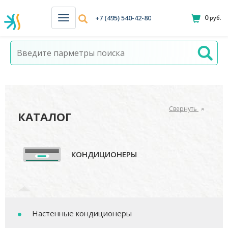
0
+7 (495) 540-42-80
руб.
Н
а
в
и
г
а
ц
и
я
Свернуть
КАТАЛОГ
КОНДИЦИОНЕРЫ
Настенные кондиционеры