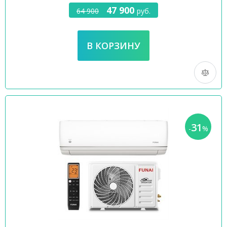
47 900
64 900
руб.
31
-
%