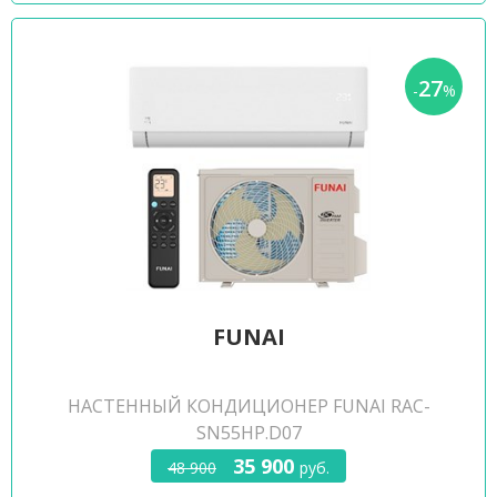
27
-
%
FUNAI
НАСТЕННЫЙ КОНДИЦИОНЕР FUNAI RAC-
SN55HP.D07
35 900
48 900
руб.