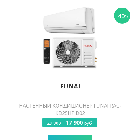
40
-
%
FUNAI
НАСТЕННЫЙ КОНДИЦИОНЕР FUNAI RAC-
KD25HP.D02
17 900
29 900
руб.