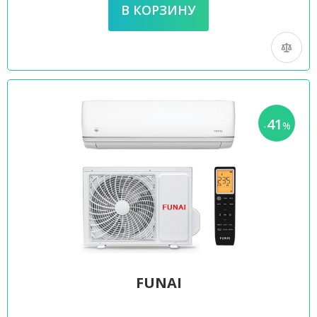
41
-
%
FUNAI