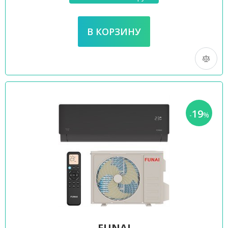
19
-
%
FUNAI