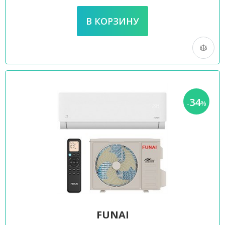
34
-
%
FUNAI