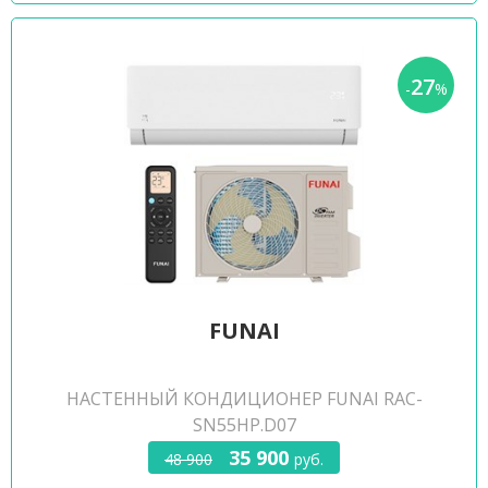
27
-
%
FUNAI
НАСТЕННЫЙ КОНДИЦИОНЕР FUNAI RAC-
SN55HP.D07
35 900
48 900
руб.