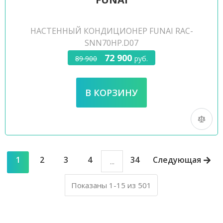
НАСТЕННЫЙ КОНДИЦИОНЕР FUNAI RAC-
SNN70HP.D07
72 900
89 900
руб.
1
2
3
4
34
Следующая
...
Показаны 1-15 из 501