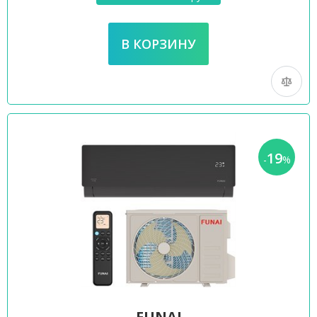
19
-
%
FUNAI