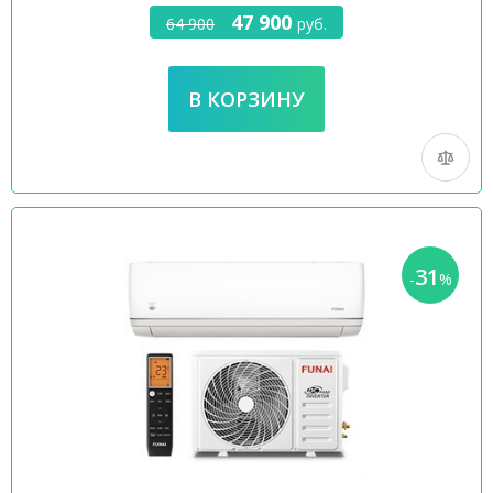
47 900
64 900
руб.
31
-
%