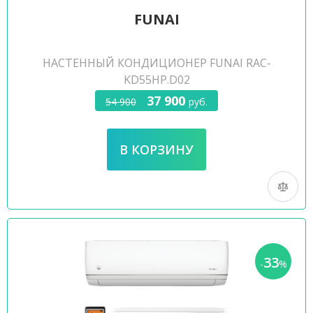
FUNAI
НАСТЕННЫЙ КОНДИЦИОНЕР FUNAI RAC-
KD55HP.D02
37 900
54 900
руб.
33
-
%