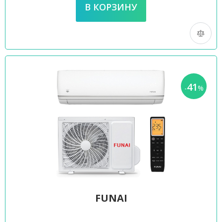
41
-
%
FUNAI