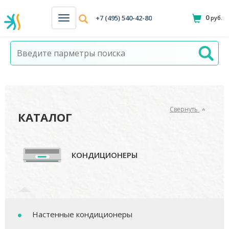
0
+7 (495) 540-42-80
руб.
Н
а
в
и
г
а
ц
и
я
Свернуть
КАТАЛОГ
КОНДИЦИОНЕРЫ
Настенные кондиционеры