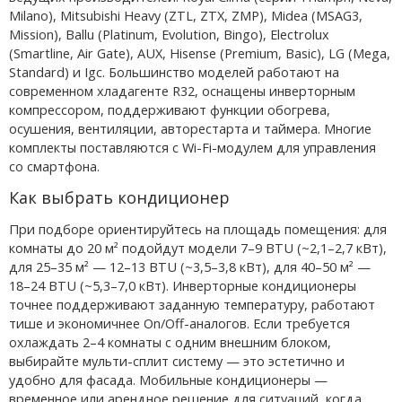
Milano), Mitsubishi Heavy (ZTL, ZTX, ZMP), Midea (MSAG3,
Mission), Ballu (Platinum, Evolution, Bingo), Electrolux
(Smartline, Air Gate), AUX, Hisense (Premium, Basic), LG (Mega,
Standard) и Igc. Большинство моделей работают на
современном хладагенте R32, оснащены инверторным
компрессором, поддерживают функции обогрева,
осушения, вентиляции, авторестарта и таймера. Многие
комплекты поставляются с Wi-Fi-модулем для управления
со смартфона.
Как выбрать кондиционер
При подборе ориентируйтесь на площадь помещения: для
комнаты до 20 м² подойдут модели 7–9 BTU (~2,1–2,7 кВт),
для 25–35 м² — 12–13 BTU (~3,5–3,8 кВт), для 40–50 м² —
18–24 BTU (~5,3–7,0 кВт). Инверторные кондиционеры
точнее поддерживают заданную температуру, работают
тише и экономичнее On/Off-аналогов. Если требуется
охлаждать 2–4 комнаты с одним внешним блоком,
выбирайте мульти-сплит систему — это эстетично и
удобно для фасада. Мобильные кондиционеры —
временное или арендное решение для ситуаций, когда