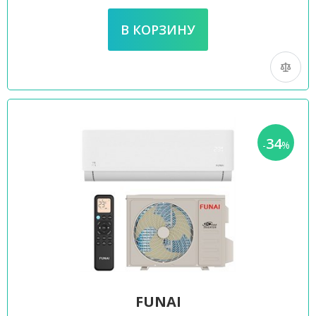
34
-
%
FUNAI