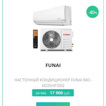
40
-
%
FUNAI
НАСТЕННЫЙ КОНДИЦИОНЕР FUNAI RAC-
KD25HP.D02
17 900
29 900
руб.