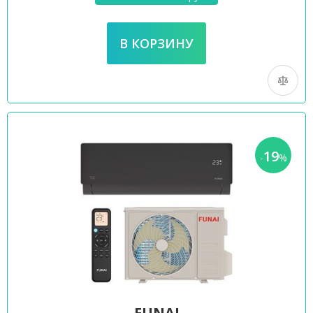
19
-
%
FUNAI