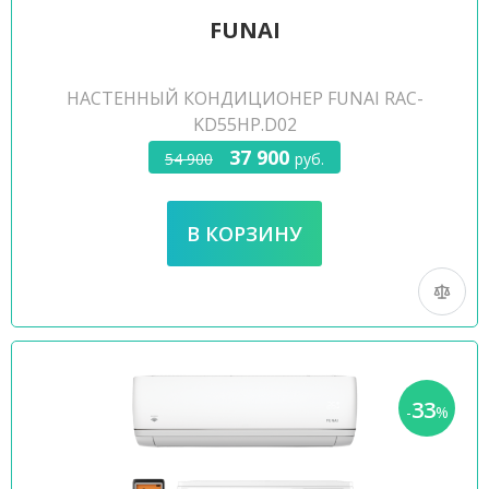
FUNAI
НАСТЕННЫЙ КОНДИЦИОНЕР FUNAI RAC-
KD55HP.D02
37 900
54 900
руб.
33
-
%