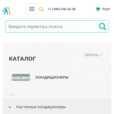
0
+7 (495) 540-42-80
руб.
Н
а
в
и
г
а
ц
и
я
Свернуть
КАТАЛОГ
КОНДИЦИОНЕРЫ
Настенные кондиционеры