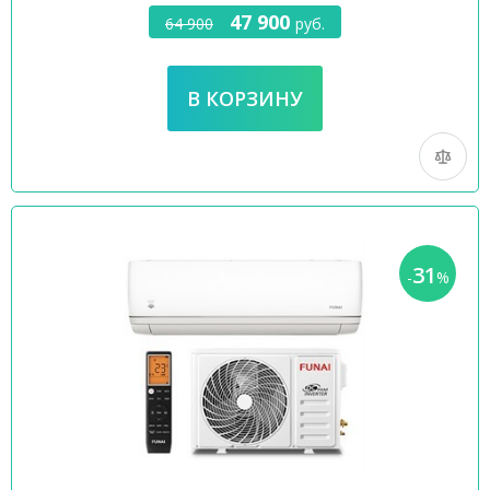
47 900
64 900
руб.
31
-
%