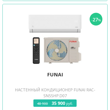
27
-
%
FUNAI
НАСТЕННЫЙ КОНДИЦИОНЕР FUNAI RAC-
SN55HP.D07
35 900
48 900
руб.