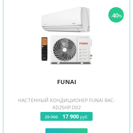
40
-
%
FUNAI
НАСТЕННЫЙ КОНДИЦИОНЕР FUNAI RAC-
KD25HP.D02
17 900
29 900
руб.