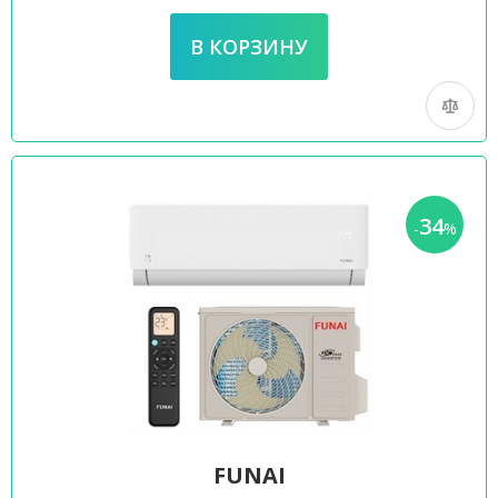
34
-
%
FUNAI