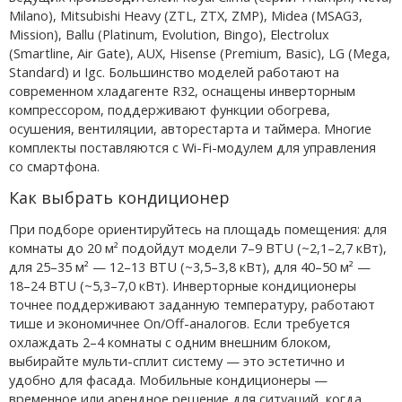
Milano), Mitsubishi Heavy (ZTL, ZTX, ZMP), Midea (MSAG3,
Mission), Ballu (Platinum, Evolution, Bingo), Electrolux
(Smartline, Air Gate), AUX, Hisense (Premium, Basic), LG (Mega,
Standard) и Igc. Большинство моделей работают на
современном хладагенте R32, оснащены инверторным
компрессором, поддерживают функции обогрева,
осушения, вентиляции, авторестарта и таймера. Многие
комплекты поставляются с Wi-Fi-модулем для управления
со смартфона.
Как выбрать кондиционер
При подборе ориентируйтесь на площадь помещения: для
комнаты до 20 м² подойдут модели 7–9 BTU (~2,1–2,7 кВт),
для 25–35 м² — 12–13 BTU (~3,5–3,8 кВт), для 40–50 м² —
18–24 BTU (~5,3–7,0 кВт). Инверторные кондиционеры
точнее поддерживают заданную температуру, работают
тише и экономичнее On/Off-аналогов. Если требуется
охлаждать 2–4 комнаты с одним внешним блоком,
выбирайте мульти-сплит систему — это эстетично и
удобно для фасада. Мобильные кондиционеры —
временное или арендное решение для ситуаций, когда