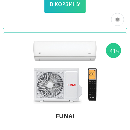
41
-
%
FUNAI