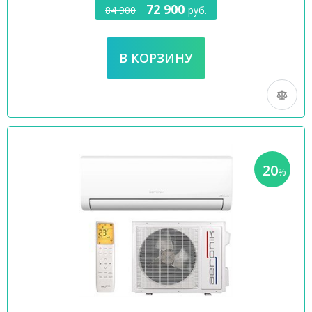
72 900
84 900
руб.
20
-
%