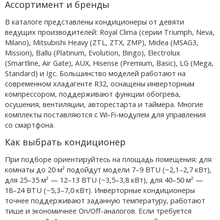
Ассортимент и бренды
В каталоге представлены кондиционеры от девяти
ведущих производителей: Royal Clima (серии Triumph, Neva,
Milano), Mitsubishi Heavy (ZTL, ZTX, ZMP), Midea (MSAG3,
Mission), Ballu (Platinum, Evolution, Bingo), Electrolux
(Smartline, Air Gate), AUX, Hisense (Premium, Basic), LG (Mega,
Standard) и Igc. Большинство моделей работают на
современном хладагенте R32, оснащены инверторным
компрессором, поддерживают функции обогрева,
осушения, вентиляции, авторестарта и таймера. Многие
комплекты поставляются с Wi-Fi-модулем для управления
со смартфона.
Как выбрать кондиционер
При подборе ориентируйтесь на площадь помещения: для
комнаты до 20 м² подойдут модели 7–9 BTU (~2,1–2,7 кВт),
для 25–35 м² — 12–13 BTU (~3,5–3,8 кВт), для 40–50 м² —
18–24 BTU (~5,3–7,0 кВт). Инверторные кондиционеры
точнее поддерживают заданную температуру, работают
тише и экономичнее On/Off-аналогов. Если требуется