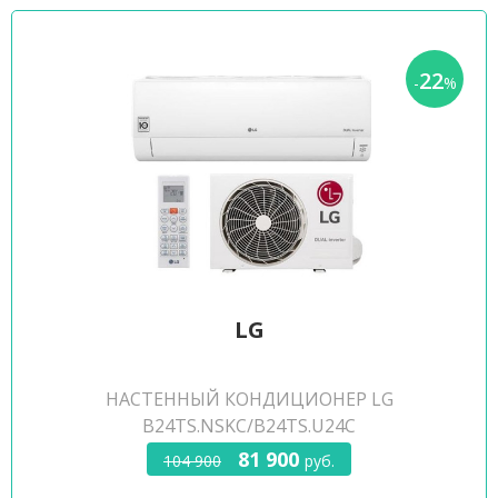
22
-
%
LG
НАСТЕННЫЙ КОНДИЦИОНЕР LG
B24TS.NSKC/B24TS.U24C
81 900
104 900
руб.