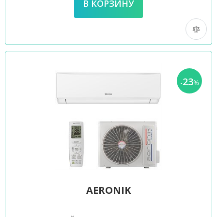
23
-
%
AERONIK