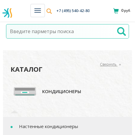
0
+7 (495) 540-42-80
руб.
Н
а
в
и
г
а
ц
и
я
Свернуть
КАТАЛОГ
КОНДИЦИОНЕРЫ
Настенные кондиционеры