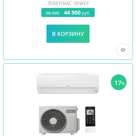
35REF/RAC-35WEF
44 900
58 900
руб.
17
-
%