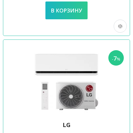
7
-
%
LG