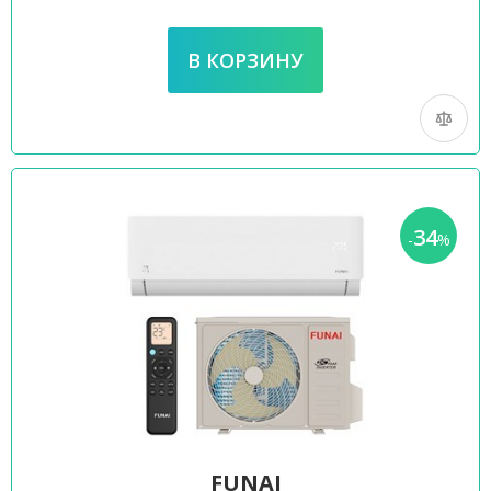
34
-
%
FUNAI