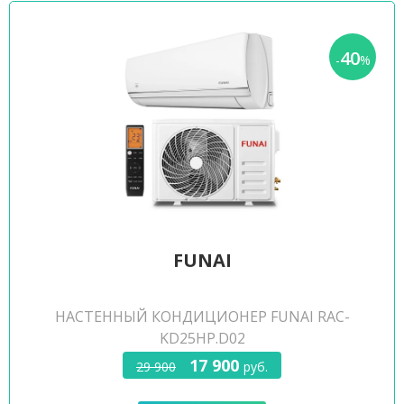
40
-
%
FUNAI
НАСТЕННЫЙ КОНДИЦИОНЕР FUNAI RAC-
KD25HP.D02
17 900
29 900
руб.