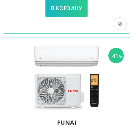
41
-
%
FUNAI