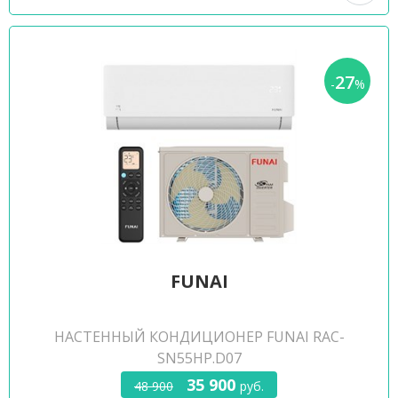
27
-
%
FUNAI
НАСТЕННЫЙ КОНДИЦИОНЕР FUNAI RAC-
SN55HP.D07
35 900
48 900
руб.