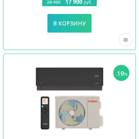
17 900
28 900
руб.
19
-
%