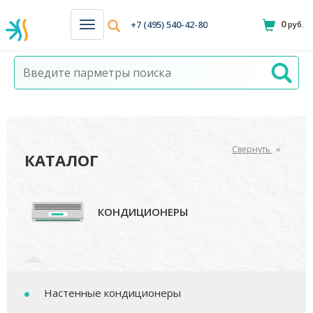
0
+7 (495) 540-42-80
руб.
Н
а
в
и
г
а
ц
и
я
Свернуть
КАТАЛОГ
КОНДИЦИОНЕРЫ
Настенные кондиционеры