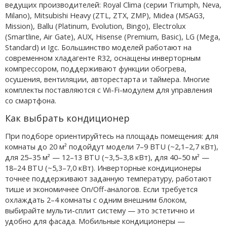
ведущих производителей: Royal Clima (серии Triumph, Neva,
Milano), Mitsubishi Heavy (ZTL, ZTX, ZMP), Midea (MSAG3,
Mission), Ballu (Platinum, Evolution, Bingo), Electrolux
(Smartline, Air Gate), AUX, Hisense (Premium, Basic), LG (Mega,
Standard) и Igc. Большинство моделей работают на
современном хладагенте R32, оснащены инверторным
компрессором, поддерживают функции обогрева,
осушения, вентиляции, авторестарта и таймера. Многие
комплекты поставляются с Wi-Fi-модулем для управления
со смартфона.
Как выбрать кондиционер
При подборе ориентируйтесь на площадь помещения: для
комнаты до 20 м² подойдут модели 7–9 BTU (~2,1–2,7 кВт),
для 25–35 м² — 12–13 BTU (~3,5–3,8 кВт), для 40–50 м² —
18–24 BTU (~5,3–7,0 кВт). Инверторные кондиционеры
точнее поддерживают заданную температуру, работают
тише и экономичнее On/Off-аналогов. Если требуется
охлаждать 2–4 комнаты с одним внешним блоком,
выбирайте мульти-сплит систему — это эстетично и
удобно для фасада. Мобильные кондиционеры —