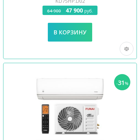
KD75HP.D02
47 900
64 900
руб.
31
-
%