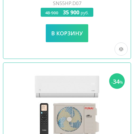
SN55HP.D07
35 900
48 900
руб.
34
-
%