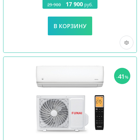
17 900
29 900
руб.
41
-
%