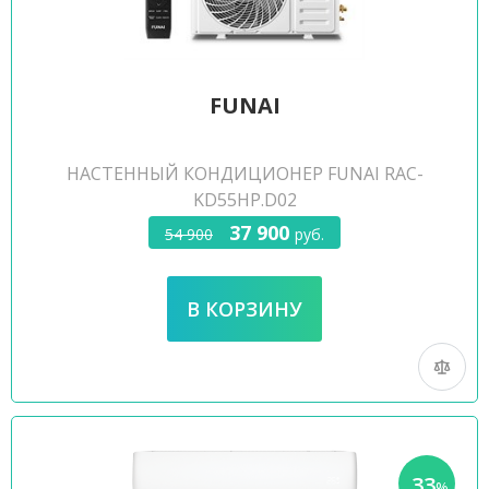
FUNAI
НАСТЕННЫЙ КОНДИЦИОНЕР FUNAI RAC-
KD55HP.D02
37 900
54 900
руб.
33
-
%