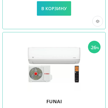
26
-
%
FUNAI