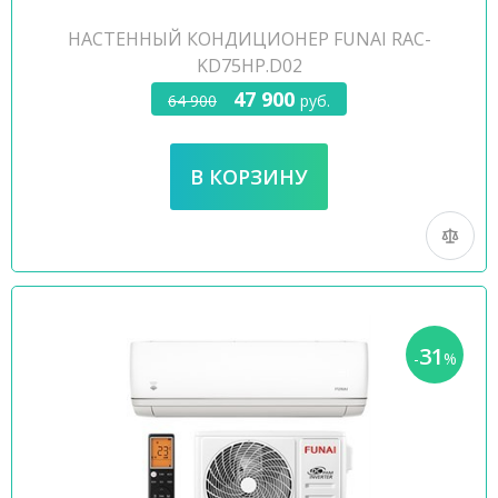
НАСТЕННЫЙ КОНДИЦИОНЕР FUNAI RAC-
KD75HP.D02
47 900
64 900
руб.
31
-
%