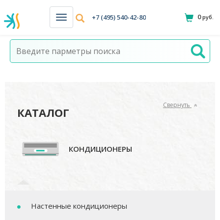
0
+7 (495) 540-42-80
руб.
Н
а
в
и
г
а
ц
и
я
Свернуть
КАТАЛОГ
КОНДИЦИОНЕРЫ
Настенные кондиционеры