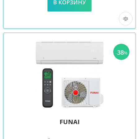
38
-
%
FUNAI