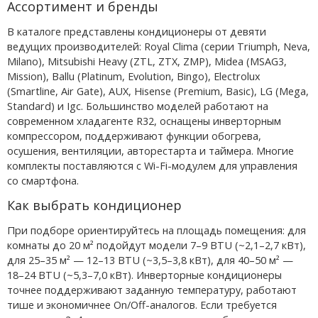
Ассортимент и бренды
В каталоге представлены кондиционеры от девяти
ведущих производителей: Royal Clima (серии Triumph, Neva,
Milano), Mitsubishi Heavy (ZTL, ZTX, ZMP), Midea (MSAG3,
Mission), Ballu (Platinum, Evolution, Bingo), Electrolux
(Smartline, Air Gate), AUX, Hisense (Premium, Basic), LG (Mega,
Standard) и Igc. Большинство моделей работают на
современном хладагенте R32, оснащены инверторным
компрессором, поддерживают функции обогрева,
осушения, вентиляции, авторестарта и таймера. Многие
комплекты поставляются с Wi-Fi-модулем для управления
со смартфона.
Как выбрать кондиционер
При подборе ориентируйтесь на площадь помещения: для
комнаты до 20 м² подойдут модели 7–9 BTU (~2,1–2,7 кВт),
для 25–35 м² — 12–13 BTU (~3,5–3,8 кВт), для 40–50 м² —
18–24 BTU (~5,3–7,0 кВт). Инверторные кондиционеры
точнее поддерживают заданную температуру, работают
тише и экономичнее On/Off-аналогов. Если требуется