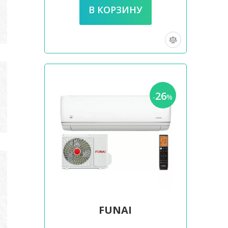
26
-
%
FUNAI