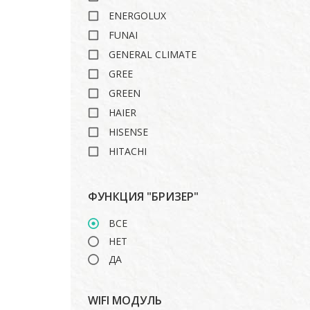
ENERGOLUX
FUNAI
GENERAL CLIMATE
GREE
GREEN
HAIER
HISENSE
HITACHI
ISHIMATSU
LANKORA
ФУНКЦИЯ "БРИЗЕР"
LG
ВСЕ
MARSA
НЕТ
MDV
ДА
MIDEA
MITSUBISHI HEAVY
WIFI МОДУЛЬ
ROYAL CLIMA