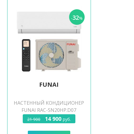
32
-
%
FUNAI
НАСТЕННЫЙ КОНДИЦИОНЕР
FUNAI RAC-SN20HP.D07
14 900
21 900
руб.