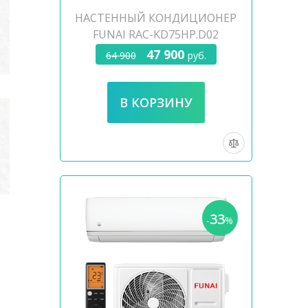
НАСТЕННЫЙ КОНДИЦИОНЕР
FUNAI RAC-KD75HP.D02
47 900
64 900
руб.
33
-
%