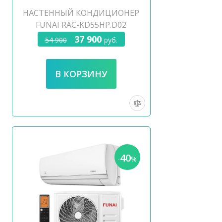
НАСТЕННЫЙ КОНДИЦИОНЕР
FUNAI RAC-KD55HP.D02
37 900
54 900
руб.
40
-
%