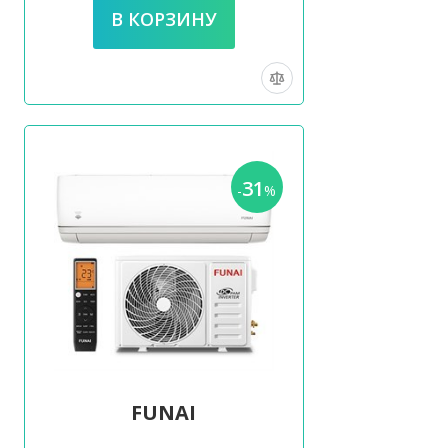
31
-
%
FUNAI