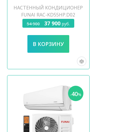
НАСТЕННЫЙ КОНДИЦИОНЕР
FUNAI RAC-KD55HP.D02
37 900
54 900
руб.
40
-
%