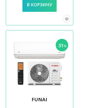
31
-
%
FUNAI