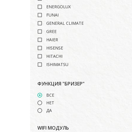
ENERGOLUX
FUNAI
GENERAL CLIMATE
GREE
HAIER
HISENSE
HITACHI
ISHIMATSU
LANKORA
LG
ФУНКЦИЯ "БРИЗЕР"
MARSA
ВСЕ
MDV
НЕТ
MIDEA
ДА
MITSUBISHI HEAVY
ROYAL CLIMA
WIFI МОДУЛЬ
TOSHIBA