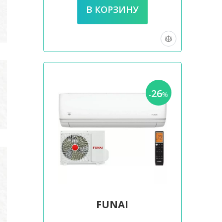
26
-
%
FUNAI