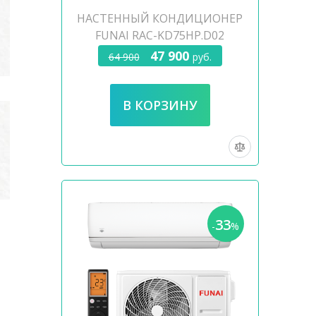
НАСТЕННЫЙ КОНДИЦИОНЕР
FUNAI RAC-KD75HP.D02
47 900
64 900
руб.
33
-
%