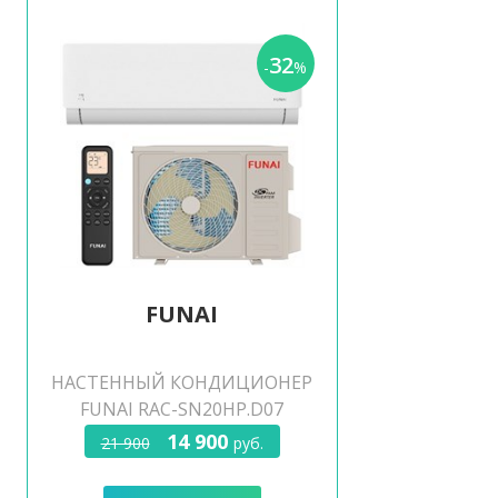
32
-
%
FUNAI
НАСТЕННЫЙ КОНДИЦИОНЕР
FUNAI RAC-SN20HP.D07
14 900
21 900
руб.