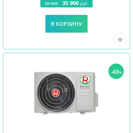
35 900
56 900
руб.
43
-
%