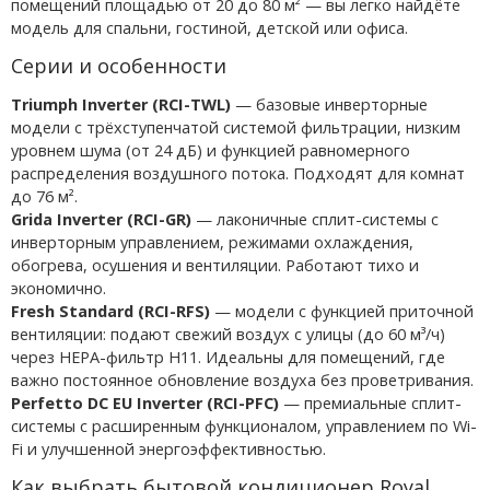
помещений площадью от 20 до 80 м² — вы легко найдёте
модель для спальни, гостиной, детской или офиса.
Серии и особенности
Triumph Inverter (RCI-TWL)
— базовые инверторные
модели с трёхступенчатой системой фильтрации, низким
уровнем шума (от 24 дБ) и функцией равномерного
распределения воздушного потока. Подходят для комнат
до 76 м².
Grida Inverter (RCI-GR)
— лаконичные сплит-системы с
инверторным управлением, режимами охлаждения,
обогрева, осушения и вентиляции. Работают тихо и
экономично.
Fresh Standard (RCI-RFS)
— модели с функцией приточной
вентиляции: подают свежий воздух с улицы (до 60 м³/ч)
через HEPA-фильтр H11. Идеальны для помещений, где
важно постоянное обновление воздуха без проветривания.
Perfetto DC EU Inverter (RCI-PFC)
— премиальные сплит-
системы с расширенным функционалом, управлением по Wi-
Fi и улучшенной энергоэффективностью.
Как выбрать бытовой кондиционер Royal