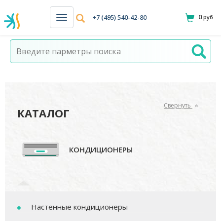
0
+7 (495) 540-42-80
руб.
Н
а
в
и
г
а
ц
и
я
Свернуть
КАТАЛОГ
КОНДИЦИОНЕРЫ
Настенные кондиционеры