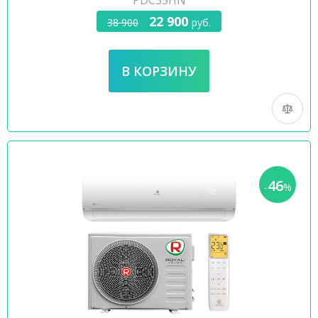
PDC35HN
22 900
38 900
руб.
46
-
%