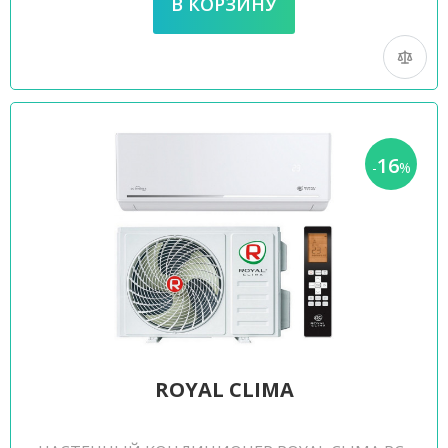
16
-
%
ROYAL CLIMA