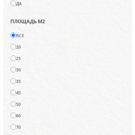
ДА
ПЛОЩАДЬ М2
ВСЕ
20
25
30
35
45
50
60
70