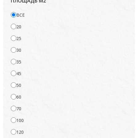
ПЛОЩАДЬ М2
ВСЕ
20
25
30
35
45
50
60
70
100
120