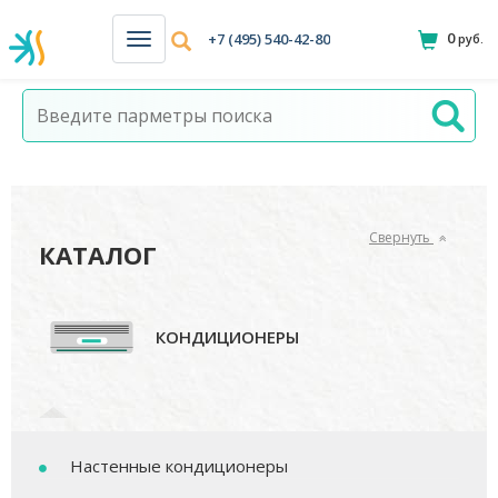
0
+7 (495) 540-42-80
руб.
Н
а
в
и
г
а
ц
и
я
Свернуть
КАТАЛОГ
КОНДИЦИОНЕРЫ
Настенные кондиционеры