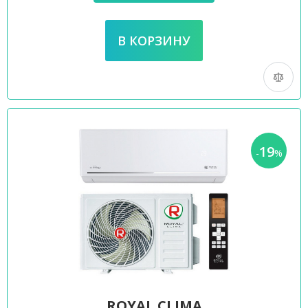
19
-
%
ROYAL CLIMA