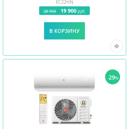
FC22HN
19 900
28 900
руб.
29
-
%