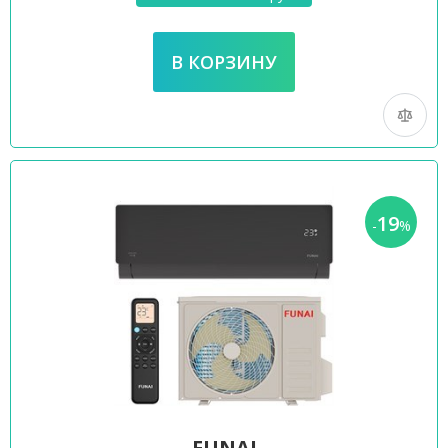
19
-
%
FUNAI