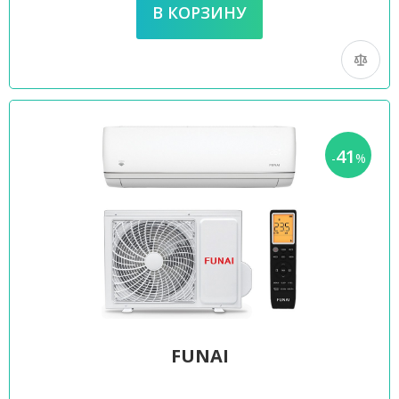
41
-
%
FUNAI