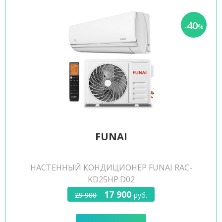
40
-
%
FUNAI
НАСТЕННЫЙ КОНДИЦИОНЕР FUNAI RAC-
KD25HP.D02
17 900
29 900
руб.