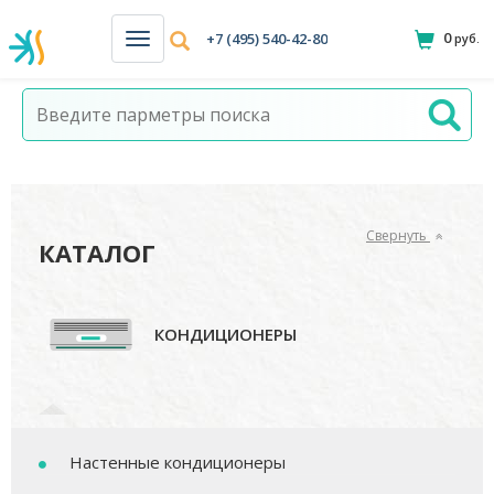
0
+7 (495) 540-42-80
руб.
Н
а
в
и
г
а
ц
и
я
Свернуть
КАТАЛОГ
КОНДИЦИОНЕРЫ
Настенные кондиционеры