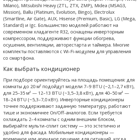
Milano), Mitsubishi Heavy (ZTL, ZTX, ZMP), Midea (MSAG3,
Mission), Ballu (Platinum, Evolution, Bingo), Electrolux
(Smartline, Air Gate), AUX, Hisense (Premium, Basic), LG (Mega,
Standard) и Igc. Большинство моделей работают на
современном хладагенте R32, оснащены инверторным
компрессором, поддерживают функции обогрева,
осушения, вентиляции, авторестарта и таймера. Многие
комплекты поставляются с Wi-Fi-модулем для управления
со смартфона.
Как выбрать кондиционер
При подборе ориентируйтесь на площадь помещения: для
комнаты до 20 м² подойдут модели 7–9 BTU (~2,1–2,7 кВт),
для 25–35 м² — 12–13 BTU (~3,5–3,8 кВт), для 40–50 м² —
18–24 BTU (~5,3–7,0 кВт). Инверторные кондиционеры
точнее поддерживают заданную температуру, работают
тише и экономичнее On/Off-аналогов. Если требуется
охлаждать 2–4 комнаты с одним внешним блоком,
выбирайте мульти-сплит систему — это эстетично и
удобно для фасада. Мобильные кондиционеры —
временное или арендное решение для ситуаций, когда