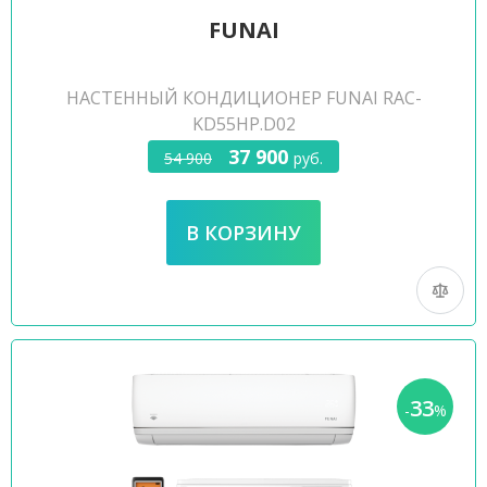
FUNAI
НАСТЕННЫЙ КОНДИЦИОНЕР FUNAI RAC-
KD55HP.D02
37 900
54 900
руб.
33
-
%