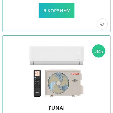
34
-
%
FUNAI