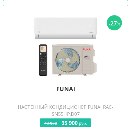
27
-
%
FUNAI
НАСТЕННЫЙ КОНДИЦИОНЕР FUNAI RAC-
SN55HP.D07
35 900
48 900
руб.