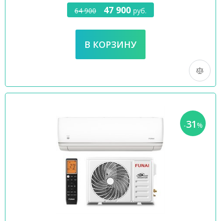
47 900
64 900
руб.
31
-
%