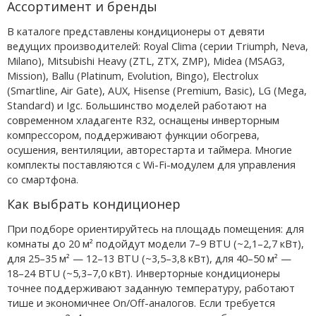
Ассортимент и бренды
В каталоге представлены кондиционеры от девяти
ведущих производителей: Royal Clima (серии Triumph, Neva,
Milano), Mitsubishi Heavy (ZTL, ZTX, ZMP), Midea (MSAG3,
Mission), Ballu (Platinum, Evolution, Bingo), Electrolux
(Smartline, Air Gate), AUX, Hisense (Premium, Basic), LG (Mega,
Standard) и Igc. Большинство моделей работают на
современном хладагенте R32, оснащены инверторным
компрессором, поддерживают функции обогрева,
осушения, вентиляции, авторестарта и таймера. Многие
комплекты поставляются с Wi-Fi-модулем для управления
со смартфона.
Как выбрать кондиционер
При подборе ориентируйтесь на площадь помещения: для
комнаты до 20 м² подойдут модели 7–9 BTU (~2,1–2,7 кВт),
для 25–35 м² — 12–13 BTU (~3,5–3,8 кВт), для 40–50 м² —
18–24 BTU (~5,3–7,0 кВт). Инверторные кондиционеры
точнее поддерживают заданную температуру, работают
тише и экономичнее On/Off-аналогов. Если требуется