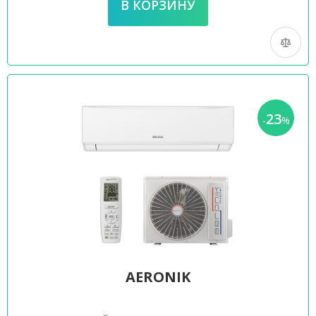
23
-
%
AERONIK