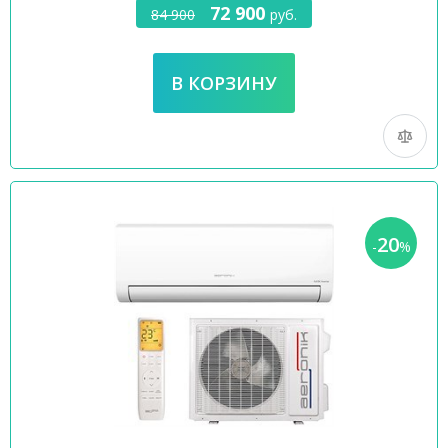
72 900
84 900
руб.
20
-
%