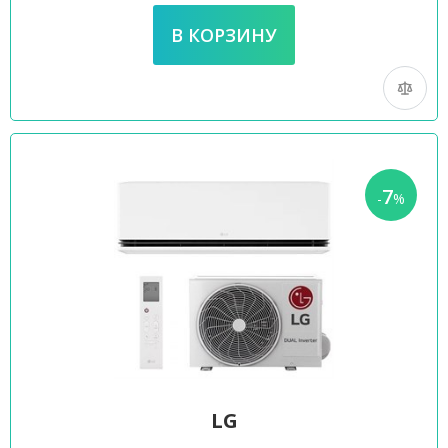
7
-
%
LG