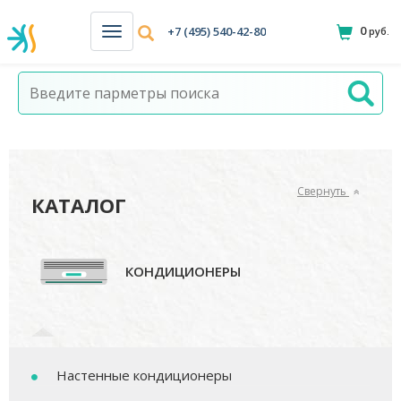
0
+7 (495) 540-42-80
руб.
Н
а
в
и
г
а
ц
и
я
Свернуть
КАТАЛОГ
КОНДИЦИОНЕРЫ
Настенные кондиционеры