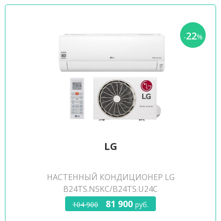
22
-
%
LG
НАСТЕННЫЙ КОНДИЦИОНЕР LG
B24TS.NSKC/B24TS.U24C
81 900
104 900
руб.