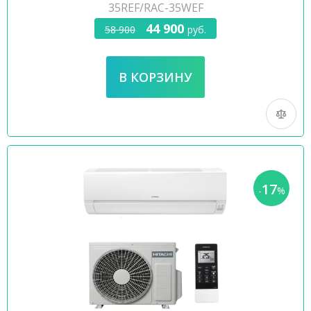
35REF/RAC-35WEF
44 900
58 900
руб.
17
-
%