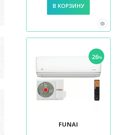
26
-
%
FUNAI