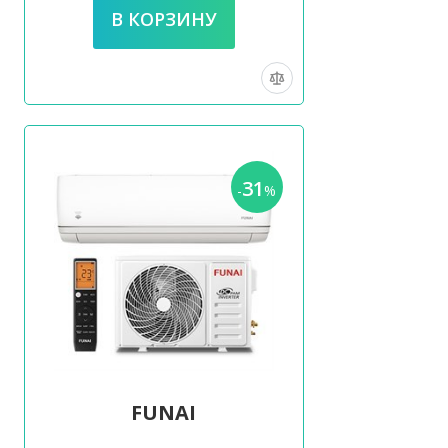
31
-
%
FUNAI