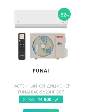
32
-
%
FUNAI
НАСТЕННЫЙ КОНДИЦИОНЕР
FUNAI RAC-SN20HP.D07
14 900
21 900
руб.