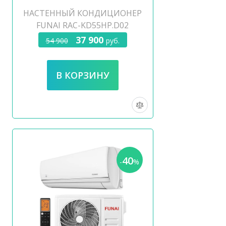
НАСТЕННЫЙ КОНДИЦИОНЕР
FUNAI RAC-KD55HP.D02
37 900
54 900
руб.
40
-
%