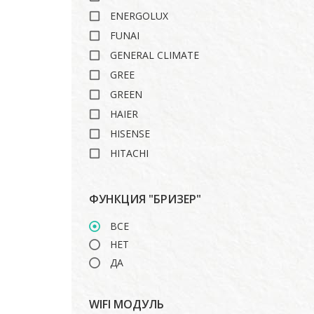
ENERGOLUX
FUNAI
GENERAL CLIMATE
GREE
GREEN
HAIER
HISENSE
HITACHI
ISHIMATSU
LANKORA
ФУНКЦИЯ "БРИЗЕР"
LG
ВСЕ
MARSA
НЕТ
MDV
ДА
MIDEA
MITSUBISHI HEAVY
WIFI МОДУЛЬ
ROYAL CLIMA