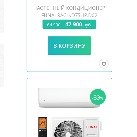
НАСТЕННЫЙ КОНДИЦИОНЕР
FUNAI RAC-KD75HP.D02
47 900
64 900
руб.
33
-
%