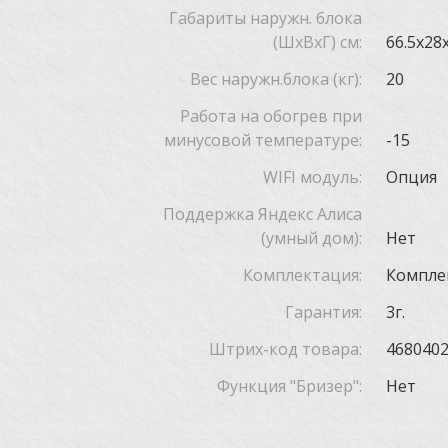
Габариты наружн. блока
(ШxВxГ) см:
66.5x28
Вес наружн.блока (кг):
20
Работа на обогрев при
минусовой температуре:
-15
WIFI модуль:
Опция
Поддержка Яндекс Алиса
(умный дом):
Нет
Комплектация:
Компле
Гарантия:
3г.
Штрих-код товара:
468040
Функция "Бризер":
Нет