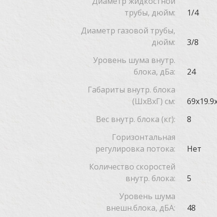
Диаметр жидкостной
трубы, дюйм:
1/4
Диаметр газовой трубы,
дюйм:
3/8
Уровень шума внутр.
блока, дБа:
24
Габариты внутр. блока
(ШxВxГ) см:
69x19.9
Вес внутр. блока (кг):
8
Горизонтальная
регулировка потока:
Нет
Количество скоростей
внутр. блока:
5
Уровень шума
внешн.блока, дБА:
48