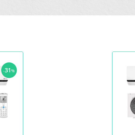
31
-
%