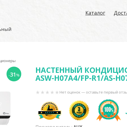
Каталог
Дост
льный
иционеры
НАСТЕННЫЙ КОНДИЦИО
31
-
%
ASW-H07A4/FP-R1/AS-H0
Нет оценок — оставьте первый отз