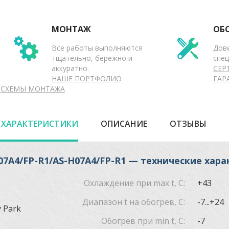
МОНТАЖ
ОБ
Все работы выполняются
Дов
тщательно, бережно и
спе
аккуратно.
СЕР
НАШЕ ПОРТФОЛИО
ГАР
СХЕМЫ МОНТАЖА
 ХАРАКТЕРИСТИКИ
ОПИСАНИЕ
ОТЗЫВЫ
7A4/FP-R1/AS-H07A4/FP-R1 — технические хара
Охлаждение при max t, C:
+43
Диапазон t на обогрев, С:
-7...+24
 Park
Обогрев при min t, C:
-7