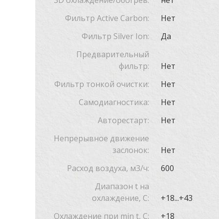
3D охлаждение/обогрев:
нет
Фильтр Active Carbon:
Нет
Фильтр Silver Ion:
Да
Предварительный
фильтр:
Нет
Фильтр тонкой очистки:
Нет
Самодиагностика:
Нет
Авторестарт:
Нет
Непрерывное движение
заслонок:
Нет
Расход воздуха, м3/ч:
600
Диапазон t на
охлаждение, С:
+18...+43
Охлаждение при min t, С:
+18