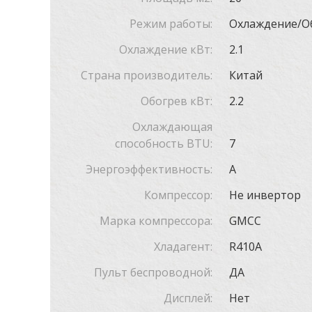
Режим работы:
Охлаждение/О
Охлаждение кВт:
2.1
Страна производитель:
Китай
Обогрев кВт:
2.2
Охлаждающая
способность BTU:
7
Энергоэффективность:
A
Компрессор:
Не инвертор
Марка компрессора:
GMCC
Хладагент:
R410A
Пульт беспроводной:
ДА
Дисплей:
Нет