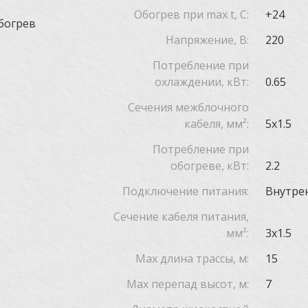
Обогрев при max t, C:
+24
богрев
Напряжение, В:
220
Потребление при
охлаждении, кВт:
0.65
Сечения межблочного
кабеля, мм²:
5x1.5
Потребление при
обогреве, кВт:
2.2
Подключение питания:
Внутре
Сечение кабеля питания,
мм²:
3x1.5
Max длина трассы, м:
15
Max перепад высот, м:
7