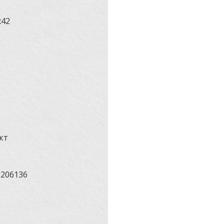
x42
кт
2206136