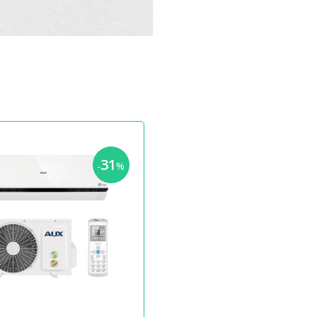
31
-
%