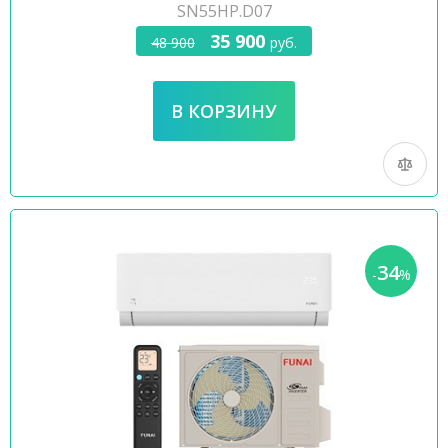
SN55HP.D07
35 900
48 900
руб.
34
-
%