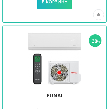
38
-
%
FUNAI