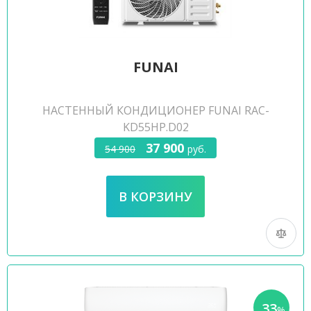
FUNAI
НАСТЕННЫЙ КОНДИЦИОНЕР FUNAI RAC-
KD55HP.D02
37 900
54 900
руб.
33
-
%