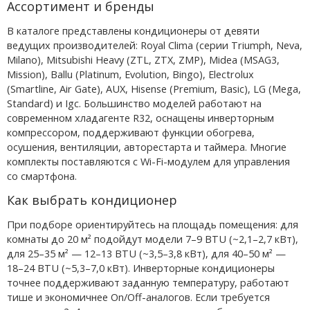
Ассортимент и бренды
В каталоге представлены кондиционеры от девяти
ведущих производителей: Royal Clima (серии Triumph, Neva,
Milano), Mitsubishi Heavy (ZTL, ZTX, ZMP), Midea (MSAG3,
Mission), Ballu (Platinum, Evolution, Bingo), Electrolux
(Smartline, Air Gate), AUX, Hisense (Premium, Basic), LG (Mega,
Standard) и Igc. Большинство моделей работают на
современном хладагенте R32, оснащены инверторным
компрессором, поддерживают функции обогрева,
осушения, вентиляции, авторестарта и таймера. Многие
комплекты поставляются с Wi-Fi-модулем для управления
со смартфона.
Как выбрать кондиционер
При подборе ориентируйтесь на площадь помещения: для
комнаты до 20 м² подойдут модели 7–9 BTU (~2,1–2,7 кВт),
для 25–35 м² — 12–13 BTU (~3,5–3,8 кВт), для 40–50 м² —
18–24 BTU (~5,3–7,0 кВт). Инверторные кондиционеры
точнее поддерживают заданную температуру, работают
тише и экономичнее On/Off-аналогов. Если требуется