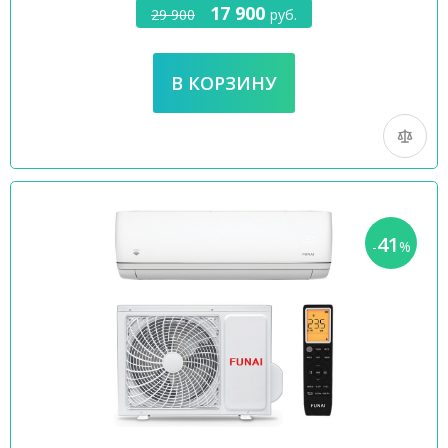
17 900
29 900
руб.
41
-
%