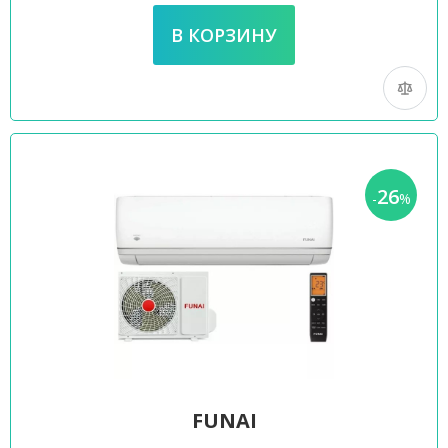
26
-
%
FUNAI