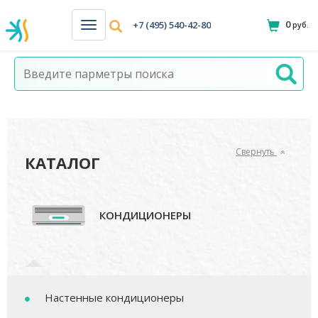
0
+7 (495) 540-42-80
руб.
Н
а
в
и
г
а
ц
и
я
Свернуть
КАТАЛОГ
КОНДИЦИОНЕРЫ
Настенные кондиционеры