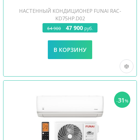
НАСТЕННЫЙ КОНДИЦИОНЕР FUNAI RAC-
KD75HP.D02
47 900
64 900
руб.
31
-
%