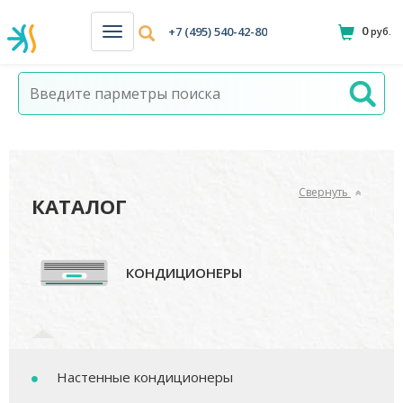
0
+7 (495) 540-42-80
руб.
Н
а
в
и
г
а
ц
и
я
Свернуть
КАТАЛОГ
КОНДИЦИОНЕРЫ
Настенные кондиционеры