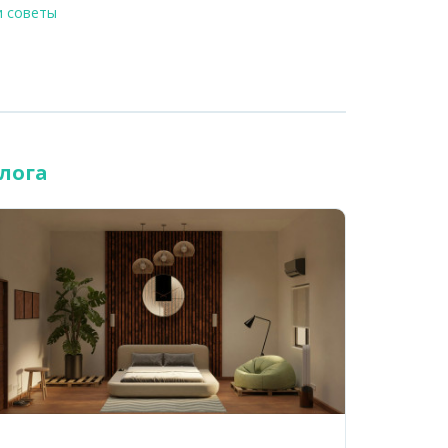
и советы
лога