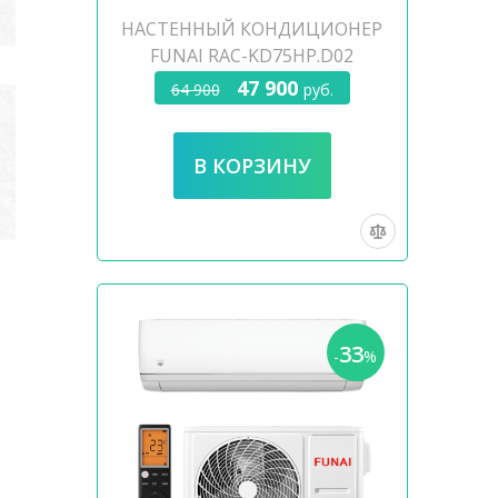
НАСТЕННЫЙ КОНДИЦИОНЕР
FUNAI RAC-KD75HP.D02
47 900
64 900
руб.
33
-
%