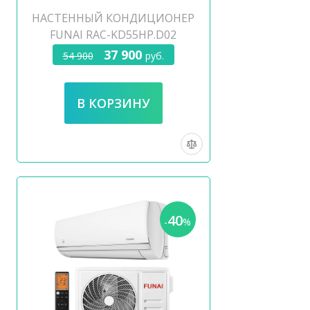
НАСТЕННЫЙ КОНДИЦИОНЕР
FUNAI RAC-KD55HP.D02
37 900
54 900
руб.
40
-
%