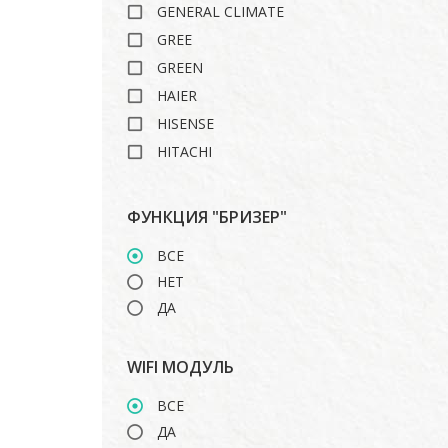
GENERAL CLIMATE
GREE
GREEN
HAIER
HISENSE
HITACHI
ISHIMATSU
LANKORA
ФУНКЦИЯ "БРИЗЕР"
LG
ВСЕ
MARSA
НЕТ
MDV
ДА
MIDEA
MITSUBISHI HEAVY
WIFI МОДУЛЬ
ROYAL CLIMA
TOSHIBA
ВСЕ
ДА