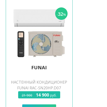
32
-
%
FUNAI
НАСТЕННЫЙ КОНДИЦИОНЕР
FUNAI RAC-SN20HP.D07
14 900
21 900
руб.