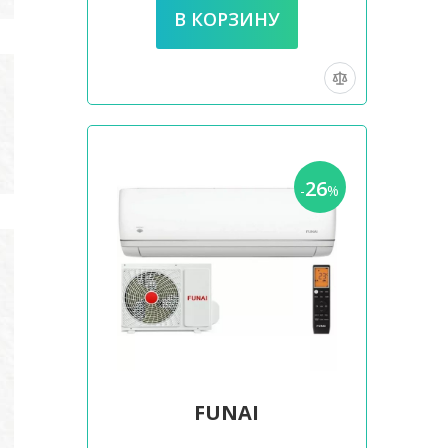
26
-
%
FUNAI