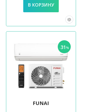
31
-
%
FUNAI