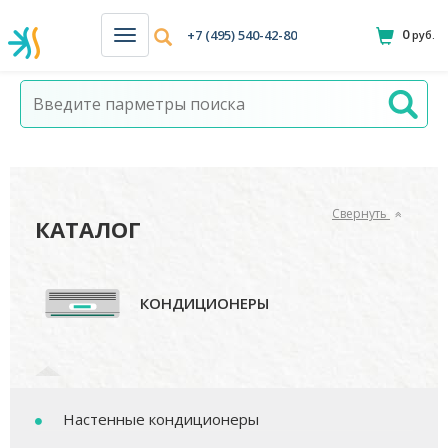
0
+7 (495) 540-42-80
руб.
Н
а
в
и
г
а
ц
и
я
Свернуть
КАТАЛОГ
КОНДИЦИОНЕРЫ
Настенные кондиционеры