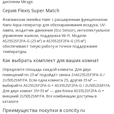
дисплеем Mirage.
Серия Flexis Super Match
Флагманская линейка Haier с расширенным функционалом:
Nano Aqua-генератор для обеззараживания воздуха, UV-
лампа, экодатчик движения (Eco Sensor), интеллектуальное
управление жалюзи, поддержка Wi-Fi. Модели
AS25S2SF2FA-G (25 м²) и AS35S2SF2FA-G (35 м²)
обеспечивают тихую работу и точное поддержание
температуры.
Как выбрать комплект для ваших комнат
Определите площадь каждой комнаты. Для двух
помещений по 25 м² подойдёт связка 2×AS25S2SF3FA-G /
2U50S2SM1FA. Если одна комната 25, другая 35 м² —
выбирайте AS25S2SF2FA-G + AS35S2SF2FA-G / 2U50S2SM1FA.
Для двух комнат 35+35 м² — два блока AS35S2SF2FA-G +
внешний 2U50S2SM1FA. Все комбинации доступны в
каталоге.
Преимущества покупки в concity.ru