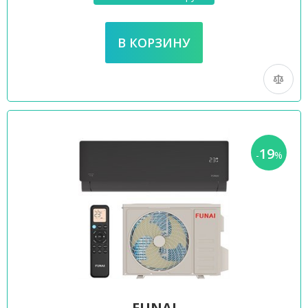
19
-
%
FUNAI