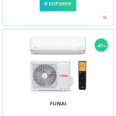
41
-
%
FUNAI