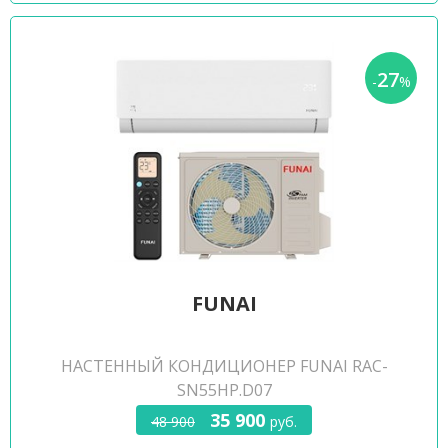
27
-
%
FUNAI
НАСТЕННЫЙ КОНДИЦИОНЕР FUNAI RAC-
SN55HP.D07
35 900
48 900
руб.