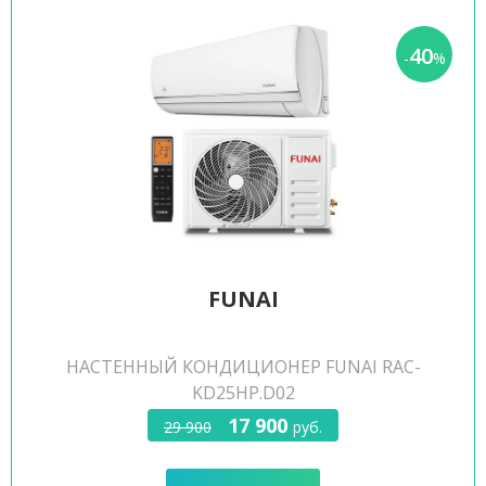
40
-
%
FUNAI
НАСТЕННЫЙ КОНДИЦИОНЕР FUNAI RAC-
KD25HP.D02
17 900
29 900
руб.