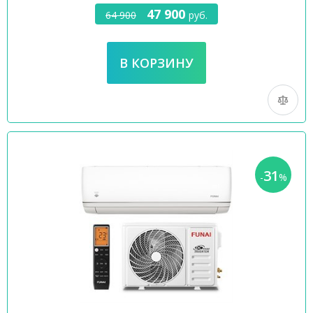
47 900
64 900
руб.
31
-
%