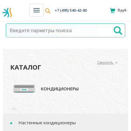
0
+7 (495) 540-42-80
руб.
Н
а
в
и
г
а
ц
и
я
Свернуть
КАТАЛОГ
КОНДИЦИОНЕРЫ
Настенные кондиционеры