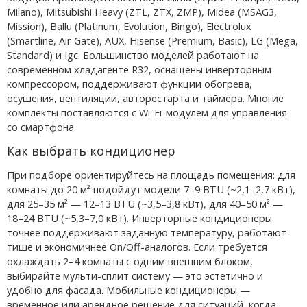
Milano), Mitsubishi Heavy (ZTL, ZTX, ZMP), Midea (MSAG3,
Mission), Ballu (Platinum, Evolution, Bingo), Electrolux
(Smartline, Air Gate), AUX, Hisense (Premium, Basic), LG (Mega,
Standard) и Igc. Большинство моделей работают на
современном хладагенте R32, оснащены инверторным
компрессором, поддерживают функции обогрева,
осушения, вентиляции, авторестарта и таймера. Многие
комплекты поставляются с Wi-Fi-модулем для управления
со смартфона.
Как выбрать кондиционер
При подборе ориентируйтесь на площадь помещения: для
комнаты до 20 м² подойдут модели 7–9 BTU (~2,1–2,7 кВт),
для 25–35 м² — 12–13 BTU (~3,5–3,8 кВт), для 40–50 м² —
18–24 BTU (~5,3–7,0 кВт). Инверторные кондиционеры
точнее поддерживают заданную температуру, работают
тише и экономичнее On/Off-аналогов. Если требуется
охлаждать 2–4 комнаты с одним внешним блоком,
выбирайте мульти-сплит систему — это эстетично и
удобно для фасада. Мобильные кондиционеры —
временное или арендное решение для ситуаций, когда