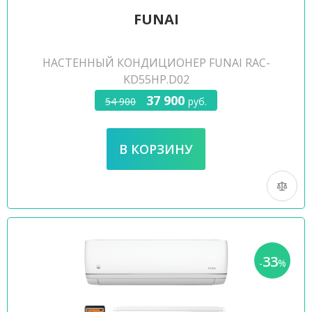
FUNAI
НАСТЕННЫЙ КОНДИЦИОНЕР FUNAI RAC-
KD55HP.D02
37 900
54 900
руб.
33
-
%