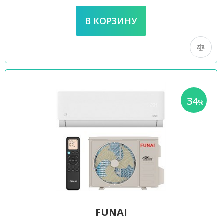
34
-
%
FUNAI