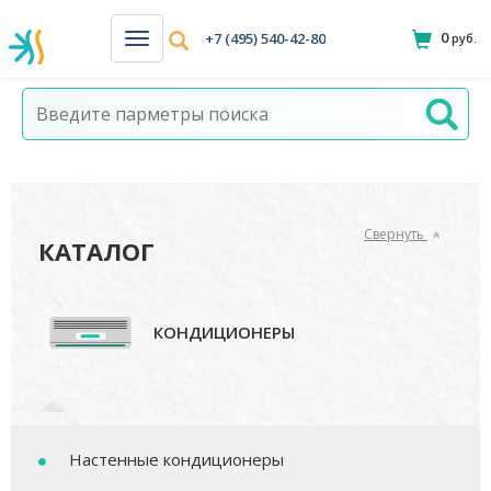
0
+7 (495) 540-42-80
руб.
Н
а
в
и
г
а
ц
и
я
Свернуть
КАТАЛОГ
КОНДИЦИОНЕРЫ
Настенные кондиционеры