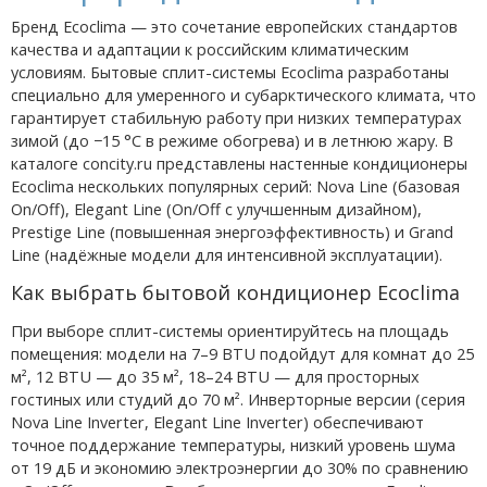
Бренд Ecoclima — это сочетание европейских стандартов
качества и адаптации к российским климатическим
условиям. Бытовые сплит-системы Ecoclima разработаны
специально для умеренного и субарктического климата, что
гарантирует стабильную работу при низких температурах
зимой (до −15 °C в режиме обогрева) и в летнюю жару. В
каталоге concity.ru представлены настенные кондиционеры
Ecoclima нескольких популярных серий: Nova Line (базовая
On/Off), Elegant Line (On/Off с улучшенным дизайном),
Prestige Line (повышенная энергоэффективность) и Grand
Line (надёжные модели для интенсивной эксплуатации).
Как выбрать бытовой кондиционер Ecoclima
При выборе сплит-системы ориентируйтесь на площадь
помещения: модели на 7–9 BTU подойдут для комнат до 25
м², 12 BTU — до 35 м², 18–24 BTU — для просторных
гостиных или студий до 70 м². Инверторные версии (серия
Nova Line Inverter, Elegant Line Inverter) обеспечивают
точное поддержание температуры, низкий уровень шума
от 19 дБ и экономию электроэнергии до 30% по сравнению