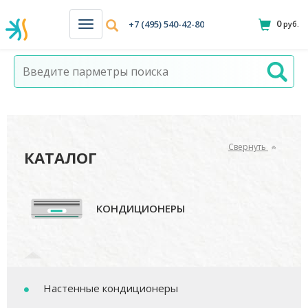
0
+7 (495) 540-42-80
руб.
Н
а
в
и
г
а
ц
и
я
Свернуть
КАТАЛОГ
КОНДИЦИОНЕРЫ
Настенные кондиционеры